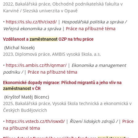
2022, Bakalářská práce, Obchodně podnikatelská fakulta v
Karviné / Slezská univerzita v Opavě
•
https://is.slu.cz/th/cixzd/
|
Hospodářská politika a správa /
Veřejná ekonomika a správa
|
Práce na příbuzné téma
Vzdělanost a
zaměstnanost
OZP na trhu práce
(Michal Nosek)
2023, Diplomová práce, AMBIS vysoká škola, a.s.
•
https://is.ambis.cz/th/qnmar/
|
Ekonomika a management
podniku /
|
Práce na příbuzné téma
Ekonomické dopady migrace: Příchod migrantů a jeho vliv na
zaměstnanost
v ČR
(Kryštof Matěj Bicenc)
2025, Bakalářská práce, Vysoká škola technická a ekonomická v
Českých Budějovicích
•
https://is.vstecb.cz/th/iswx0/
|
Řízení lidských zdrojů /
|
Práce
na příbuzné téma