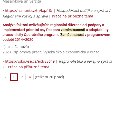
Masarykova univerzita
•
https://is.muni.cz/th/kqz10/
|
Hospodářská politika a správa /
Regionální rozvoj a správa
|
Práce na příbuzné téma
Analýza faktorů ovlivňujících regionální diferenciaci podpory a
implementaci prioritní osy Podpora
zaměstnanosti
a adaptability
pracovní síly Operačního programu
Zaměstnanost
v programovém
období 2014–2020
(Lucie Fainová)
2023, Diplomová práce, Vysoká škola ekonomická v Praze
•
https://vskp.vse.cz/eid/88649
|
Regionalistika a veřejná správa
/
|
Práce na příbuzné téma
(celkem 20 prací)
«
1
2
»