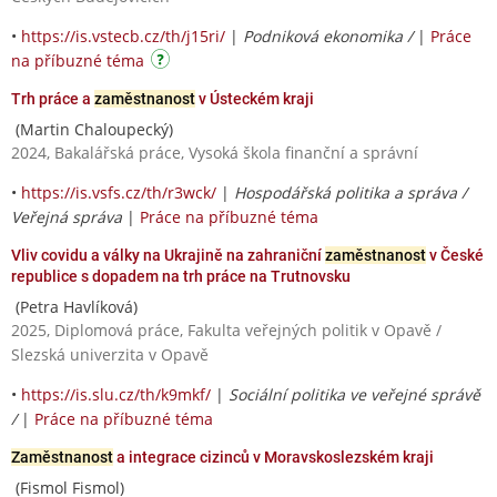
•
https://is.vstecb.cz/th/j15ri/
|
Podniková ekonomika /
|
Práce
na příbuzné téma
Trh práce a
zaměstnanost
v Ústeckém kraji
(Martin Chaloupecký)
2024, Bakalářská práce, Vysoká škola finanční a správní
•
https://is.vsfs.cz/th/r3wck/
|
Hospodářská politika a správa /
Veřejná správa
|
Práce na příbuzné téma
Vliv covidu a války na Ukrajině na zahraniční
zaměstnanost
v České
republice s dopadem na trh práce na Trutnovsku
(Petra Havlíková)
2025, Diplomová práce, Fakulta veřejných politik v Opavě /
Slezská univerzita v Opavě
•
https://is.slu.cz/th/k9mkf/
|
Sociální politika ve veřejné správě
/
|
Práce na příbuzné téma
Zaměstnanost
a integrace cizinců v Moravskoslezském kraji
(Fismol Fismol)