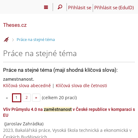
Přihlásit se
Přihlásit se (EduID)
Theses.cz
>
Práce na stejné téma
Práce na stejné téma
Práce na stejné téma (mají shodná klíčová slova):
zamestnanost.
Klíčová slova abecedně
|
Klíčová slova dle četnosti
(celkem 20 prací)
«
1
2
»
Vliv Průmyslu 4.0 na
zaměstnanost
v České republice v komparaci s
EU
(Jaroslav Zahrádka)
2023, Bakalářská práce, Vysoká škola technická a ekonomická v
Českých Budějovicích