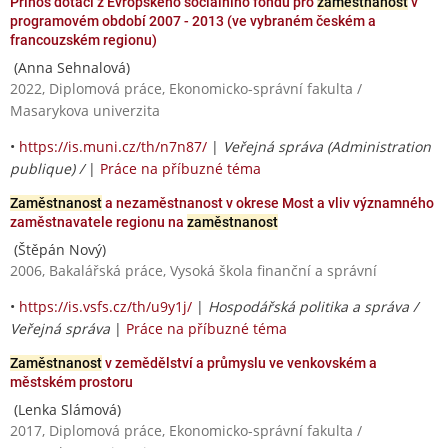
Přínos dotací z Evropského sociálního fondu pro
zaměstnanost
v
programovém období 2007 - 2013 (ve vybraném českém a
francouzském regionu)
(Anna Sehnalová)
2022, Diplomová práce, Ekonomicko-správní fakulta /
Masarykova univerzita
•
https://is.muni.cz/th/n7n87/
|
Veřejná správa (Administration
publique) /
|
Práce na příbuzné téma
Zaměstnanost
a nezaměstnanost v okrese Most a vliv významného
zaměstnavatele regionu na
zaměstnanost
(Štěpán Nový)
2006, Bakalářská práce, Vysoká škola finanční a správní
•
https://is.vsfs.cz/th/u9y1j/
|
Hospodářská politika a správa /
Veřejná správa
|
Práce na příbuzné téma
Zaměstnanost
v zemědělství a průmyslu ve venkovském a
městském prostoru
(Lenka Slámová)
2017, Diplomová práce, Ekonomicko-správní fakulta /