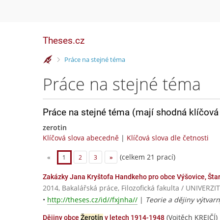
Theses.cz
>
Práce na stejné téma
Práce na stejné téma
Práce na stejné téma (mají shodná klíčová 
zerotin
Klíčová slova abecedně
|
Klíčová slova dle četnosti
(celkem 21 prací)
«
1
2
3
»
Zakázky Jana Kryštofa Handkeho pro obce Výšovice, Šta
2014, Bakalářská práce, Filozofická fakulta / UNIV
•
http://theses.cz/id//fxjnha//
|
Teorie a dějiny výtvar
(Vojtěch KREJČÍ)
Dějiny obce
Žerotín
v letech 1914-1948