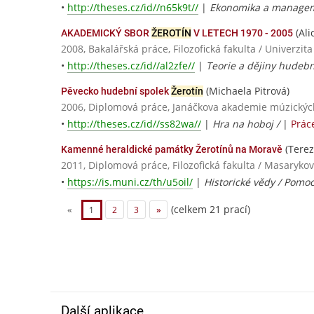
•
http://theses.cz/id//n65k9t//
|
Ekonomika a managem
(Ali
AKADEMICKÝ SBOR
ŽEROTÍN
V LETECH 1970 - 2005
2008, Bakalářská práce, Filozofická fakulta / Univerzit
•
http://theses.cz/id//al2zfe//
|
Teorie a dějiny hudeb
(Michaela Pitrová)
Pěvecko hudební spolek
Žerotín
2006, Diplomová práce, Janáčkova akademie múzickýc
•
http://theses.cz/id//ss82wa//
|
Hra na hoboj /
|
Prác
(Terez
Kamenné heraldické památky Žerotínů na Moravě
2011, Diplomová práce, Filozofická fakulta / Masarykov
•
https://is.muni.cz/th/u5oil/
|
Historické vědy / Pomoc
(celkem 21 prací)
«
1
2
3
»
Další aplikace