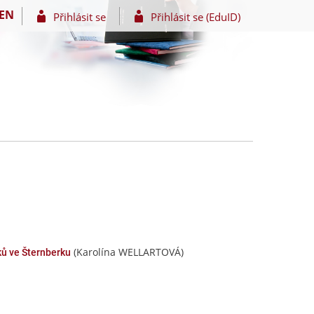
EN
Přihlásit se
Přihlásit se (EduID)
(Karolína WELLARTOVÁ)
ků ve Šternberku