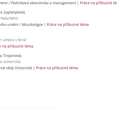
ent / Podniková ekonomika a management
|
Práce na příbuzné t
ce Zapletalová)
a Palackého
ního umění / Muzikologie
|
Práce na příbuzné téma
h umění v Brně
e na příbuzné téma
a Trojanová)
a univerzita
né vědy historické
|
Práce na příbuzné téma