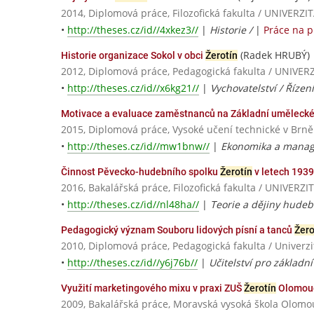
2014, Diplomová práce, Filozofická fakulta / UNIVE
•
http://theses.cz/id//4xkez3//
|
Historie /
|
Práce na 
(Radek HRUBÝ)
Historie organizace Sokol v obci
Žerotín
2012, Diplomová práce, Pedagogická fakulta / UNI
•
http://theses.cz/id//x6kg21//
|
Vychovatelství / Řízen
Motivace a evaluace zaměstnanců na Základní umělecké
2015, Diplomová práce, Vysoké učení technické v Brně
•
http://theses.cz/id//mw1bnw//
|
Ekonomika a mana
Činnost Pěvecko-hudebního spolku
Žerotín
v letech 193
2016, Bakalářská práce, Filozofická fakulta / UNIV
•
http://theses.cz/id//nl48ha//
|
Teorie a dějiny hudeb
Pedagogický význam Souboru lidových písní a tanců
Žero
2010, Diplomová práce, Pedagogická fakulta / Univerz
•
http://theses.cz/id//y6j76b//
|
Učitelství pro základní
Využití marketingového mixu v praxi ZUŠ
Žerotín
Olomou
2009, Bakalářská práce, Moravská vysoká škola Olomo