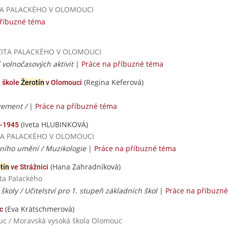
RZITA PALACKÉHO V OLOMOUCI
příbuzné téma
VERZITA PALACKÉHO V OLOMOUCI
í volnočasových aktivit
|
Práce na příbuzné téma
(Regina Keferová)
 škole
Žerotín
v Olomouci
gement /
|
Práce na příbuzné téma
(Iveta HLUBINKOVÁ)
9-1945
ERZITA PALACKÉHO V OLOMOUCI
ního umění / Muzikologie
|
Práce na příbuzné téma
(Hana Zahradníková)
tín
ve Strážnici
ita Palackého
 školy / Učitelství pro 1. stupeň základních škol
|
Práce na příbuzn
(Eva Krätschmerová)
c
uc / Moravská vysoká škola Olomouc