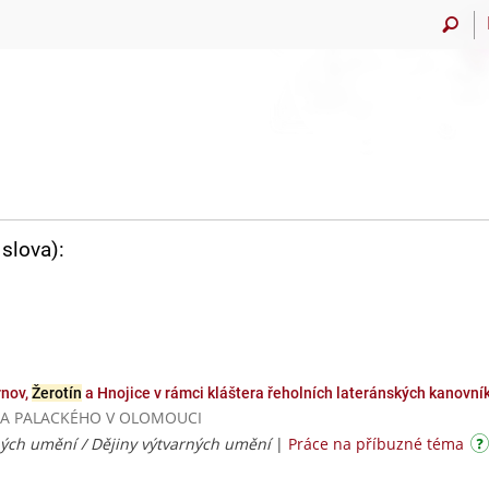
slova):
rnov,
Žerotín
a Hnojice v rámci kláštera řeholních lateránských kanovní
ERZITA PALACKÉHO V OLOMOUCI
ných umění / Dějiny výtvarných umění
|
Práce na příbuzné téma