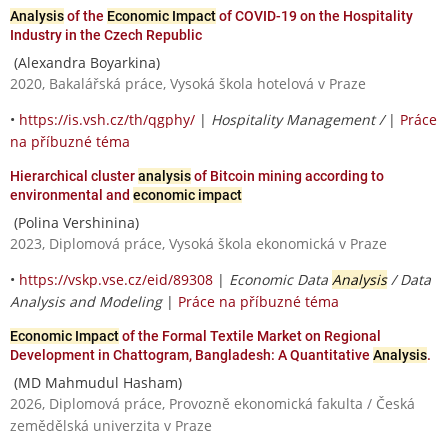
Analysis
of the
Economic Impact
of COVID-19 on the Hospitality
Industry in the Czech Republic
(Alexandra Boyarkina)
2020, Bakalářská práce, Vysoká škola hotelová v Praze
•
https://is.vsh.cz/th/qgphy/
|
Hospitality Management /
|
Práce
na příbuzné téma
Hierarchical cluster
analysis
of Bitcoin mining according to
environmental and
economic impact
(Polina Vershinina)
2023, Diplomová práce, Vysoká škola ekonomická v Praze
•
https://vskp.vse.cz/eid/89308
|
Economic Data
Analysis
/ Data
Analysis and Modeling
|
Práce na příbuzné téma
Economic Impact
of the Formal Textile Market on Regional
Development in Chattogram, Bangladesh: A Quantitative
Analysis
.
(MD Mahmudul Hasham)
2026, Diplomová práce, Provozně ekonomická fakulta / Česká
zemědělská univerzita v Praze