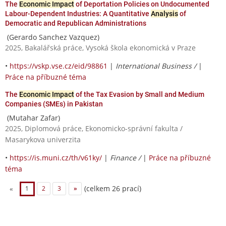
The
Economic Impact
of Deportation Policies on Undocumented
Labour-Dependent Industries: A Quantitative
Analysis
of
Democratic and Republican Administrations
(Gerardo Sanchez Vazquez)
2025, Bakalářská práce, Vysoká škola ekonomická v Praze
•
https://vskp.vse.cz/eid/98861
|
International Business /
|
Práce na příbuzné téma
The
Economic Impact
of the Tax Evasion by Small and Medium
Companies (SMEs) in Pakistan
(Mutahar Zafar)
2025, Diplomová práce, Ekonomicko-správní fakulta /
Masarykova univerzita
•
https://is.muni.cz/th/v61ky/
|
Finance /
|
Práce na příbuzné
téma
(celkem 26 prací)
«
1
2
3
»