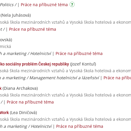
olitics /
|
Práce na příbuzné téma
(Nela Juhásová)
ysoká škola mezinárodních vztahů a Vysoká škola hotelová a ekonomi
t /
|
Práce na příbuzné téma
ovská)
omická
h a marketing / Hotelnictví
|
Práce na příbuzné téma
(Jozef Kontuľ)
ko sociálny problém Českej republiky
ysoká škola mezinárodních vztahů a Vysoká škola hotelová a ekonomi
ch a marketing / Management hotelnictví a lázeňství
|
Práce na pří
(Diana Archakova)
k
ysoká škola mezinárodních vztahů a Vysoká škola hotelová a ekonomi
 /
|
Práce na příbuzné téma
(Lea Diničová)
Work
ysoká škola mezinárodních vztahů a Vysoká škola hotelová a ekonomi
ch a marketing / Hotelnictví
|
Práce na příbuzné téma