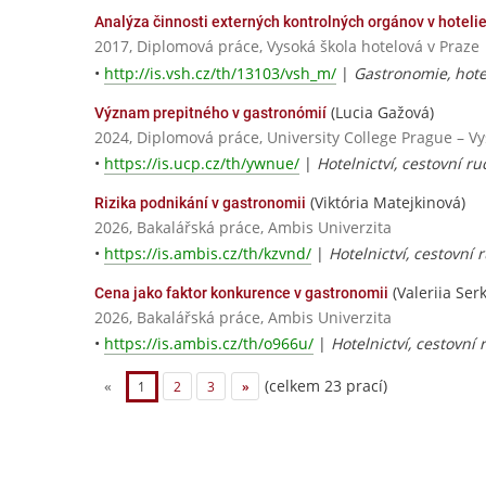
Analýza činnosti externých kontrolných orgánov v hoteli
2017, Diplomová práce, Vysoká škola hotelová v Praze
•
http://is.vsh.cz/th/13103/vsh_m/
|
Gastronomie, hote
(Lucia Gažová)
Význam prepitného v gastronómií
2024, Diplomová práce, University College Prague – V
•
https://is.ucp.cz/th/ywnue/
|
Hotelnictví, cestovní r
(Viktória Matejkinová)
Rizika podnikání v gastronomii
2026, Bakalářská práce, Ambis Univerzita
•
https://is.ambis.cz/th/kzvnd/
|
Hotelnictví, cestovní 
(Valeriia Ser
Cena jako faktor konkurence v gastronomii
2026, Bakalářská práce, Ambis Univerzita
•
https://is.ambis.cz/th/o966u/
|
Hotelnictví, cestovní 
(celkem 23 prací)
«
1
2
3
»