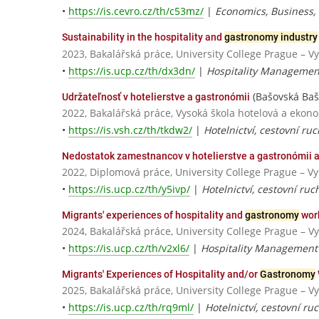
•
https://is.cevro.cz/th/c53mz/
|
Economics, Business, P
Sustainability in the hospitality and
gastronomy industry
2023, Bakalářská práce, University College Prague – V
•
https://is.ucp.cz/th/dx3dn/
|
Hospitality Managemen
(Bašovská Baš
Udržateľnosť v hotelierstve a gastronómii
2022, Bakalářská práce, Vysoká škola hotelová a ekon
•
https://is.vsh.cz/th/tkdw2/
|
Hotelnictví, cestovní ruc
Nedostatok zamestnancov v hotelierstve a gastronómii a
2022, Diplomová práce, University College Prague – V
•
https://is.ucp.cz/th/y5ivp/
|
Hotelnictví, cestovní ru
Migrants' experiences of hospitality and
gastronomy
wor
2024, Bakalářská práce, University College Prague – V
•
https://is.ucp.cz/th/v2xl6/
|
Hospitality Management
Migrants' Experiences of Hospitality and/or
Gastronomy
2025, Bakalářská práce, University College Prague – V
•
https://is.ucp.cz/th/rq9ml/
|
Hotelnictví, cestovní ru