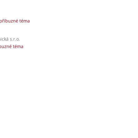
 příbuzné téma
cká s.r.o.
íbuzné téma