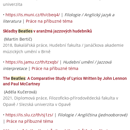
univerzita
•
https://is.muni.cz/th/cbeq4/
|
Filologie / Anglický jazyk a
literatura
|
Práce na příbuzné téma
Skladby
Beatles
v aranžmá jazzových hudebníků
(Martin Bertič)
2018, Bakalářská práce, Hudební fakulta / Janáčkova akademie
múzických umění v Brně
•
https://is.jamu.cz/th/tzxqb/
|
Hudební umění / Jazzová
interpretace
|
Práce na příbuzné téma
The
Beatles
: A Comparative Study of Lyrics Written by John Lennon
and Paul McCartney
(Adéla Kučerová)
2021, Diplomová práce, Filozoficko-přírodovědecká fakulta v
Opavě / Slezská univerzita v Opavě
•
https://is.slu.cz/th/sj1zs/
|
Filologie / Angličtina (jednooborové)
|
Práce na příbuzné téma