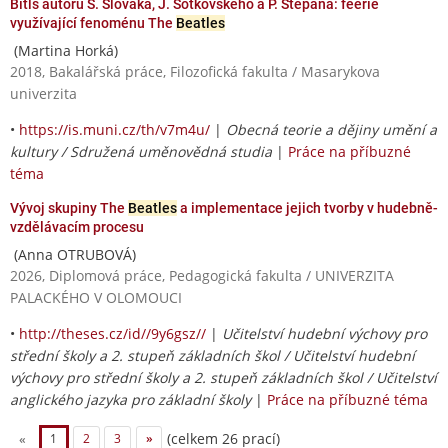
Bítls autorů S. Slováka, J. Šotkovského a P. Štěpána: féerie
využívající fenoménu The
Beatles
(Martina Horká)
2018, Bakalářská práce, Filozofická fakulta / Masarykova
univerzita
•
https://is.muni.cz/th/v7m4u/
|
Obecná teorie a dějiny umění a
kultury / Sdružená uměnovědná studia
|
Práce na příbuzné
téma
Vývoj skupiny The
Beatles
a implementace jejich tvorby v hudebně-
vzdělávacím procesu
(Anna OTRUBOVÁ)
2026, Diplomová práce, Pedagogická fakulta / UNIVERZITA
PALACKÉHO V OLOMOUCI
•
http://theses.cz/id//9y6gsz//
|
Učitelství hudební výchovy pro
střední školy a 2. stupeň základních škol / Učitelství hudební
výchovy pro střední školy a 2. stupeň základních škol / Učitelství
anglického jazyka pro základní školy
|
Práce na příbuzné téma
(celkem 26 prací)
«
1
2
3
»