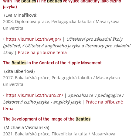
With The
Beatles
(The
Beatles
ve výuce angličtiny jako cizího
jazyka)
(Eva Minaříková)
2008, Diplomová práce, Pedagogická fakulta / Masarykova
univerzita
•
https://is.muni.cz/th/wtjp4/
|
Učitelství pro základní školy
(pětileté) / Učitelství anglického jazyka a literatury pro základní
školy
|
Práce na příbuzné téma
The
Beatles
in the Context of the Hippie Movement
(Zita Biberlová)
2017, Bakalářská práce, Pedagogická fakulta / Masarykova
univerzita
•
https://is.muni.cz/th/un52n/
|
Specializace v pedagogice /
Lektorství cizího jazyka - anglický jazyk
|
Práce na příbuzné
téma
The Development of the Image of the
Beatles
(Michaela Vasmanská)
2021, Bakalářská práce, Filozofická fakulta / Masarykova