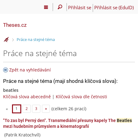
Přihlásit se
Přihlásit se (EduID)
Theses.cz
>
Práce na stejné téma
Práce na stejné téma
Zpět na vyhledávání
Práce na stejné téma (mají shodná klíčová slova):
beatles
Klíčová slova abecedně
|
Klíčová slova dle četnosti
(celkem 26 prací)
«
1
2
3
»
"To zas byl Perný den". Transmediální přesuny kapely The
Beatles
mezi hudebním průmyslem a kinematografií
(Patrik Kratochvíl)