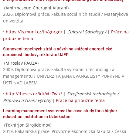
(Amirmasoud Cheraghi Afarani)
2026, Diplomová práce, Fakulta sociálních studií / Masarykova
univerzita
•
https://is.muni.cz/th/gnrgd/
|
Cultural Sociology /
|
Práce na
příbuzné téma
Stanovení tepelných ztrát a návrh na snížení energetické
náročnosti budovy rektorátu UJEP
(Miroslav PAUZA)
2009, Diplomová práce, Fakulta výrobních technologií a
managementu / UNIVERZITA JANA EVANGELISTY PURKYNĚ V
ÚSTÍ NAD LABEM
•
http://theses.cz/id//xtc7wf//
|
Strojírenská technologie /
Příprava a řízení výroby
|
Práce na příbuzné téma
Learning management systems: the case study for a higher
education institution in Uzbekistan
(Tokhirjon Sirojiddinov)
2019, Bakalářská práce, Provozně ekonomická fakulta / Česká