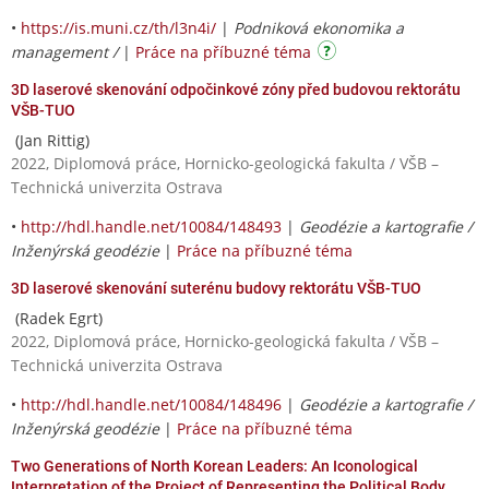
•
https://is.muni.cz/th/l3n4i/
|
Podniková ekonomika a
management /
|
Práce na příbuzné téma
3D laserové skenování odpočinkové zóny před budovou rektorátu
VŠB-TUO
(Jan Rittig)
2022, Diplomová práce, Hornicko-geologická fakulta / VŠB –
Technická univerzita Ostrava
•
http://hdl.handle.net/10084/148493
|
Geodézie a kartografie /
Inženýrská geodézie
|
Práce na příbuzné téma
3D laserové skenování suterénu budovy rektorátu VŠB-TUO
(Radek Egrt)
2022, Diplomová práce, Hornicko-geologická fakulta / VŠB –
Technická univerzita Ostrava
•
http://hdl.handle.net/10084/148496
|
Geodézie a kartografie /
Inženýrská geodézie
|
Práce na příbuzné téma
Two Generations of North Korean Leaders: An Iconological
Interpretation of the Project of Representing the Political Body