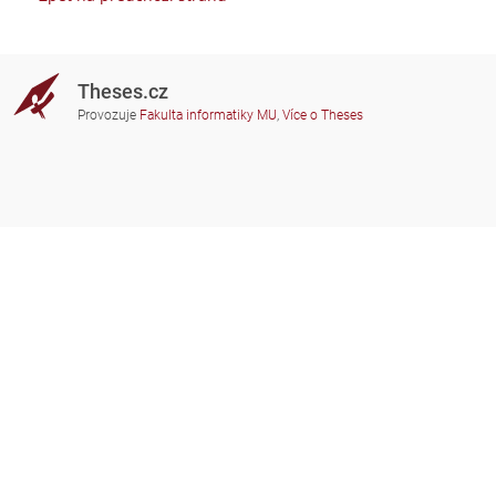
Theses.cz
Provozuje
Fakulta informatiky MU
,
Více o Theses
Potřebujete poradit?
Zapojené školy
theses@fi.muni.cz
Správci zapojených škol
Nápověda
Soukromí
Často kladené dotazy
Přístupnost
Zobrazit klasickou verzi