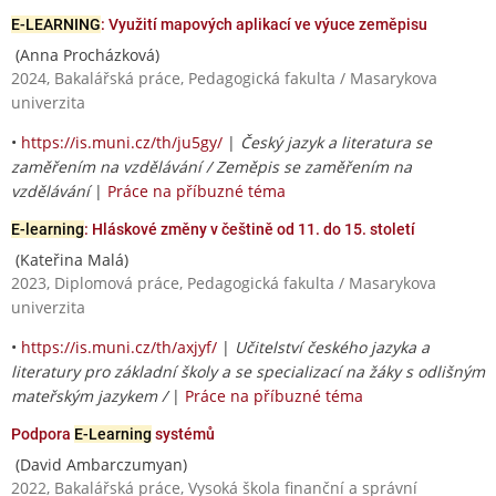
E-LEARNING
: Využití mapových aplikací ve výuce zeměpisu
(Anna Procházková)
2024, Bakalářská práce, Pedagogická fakulta / Masarykova
univerzita
•
https://is.muni.cz/th/ju5gy/
|
Český jazyk a literatura se
zaměřením na vzdělávání / Zeměpis se zaměřením na
vzdělávání
|
Práce na příbuzné téma
E-learning
: Hláskové změny v češtině od 11. do 15. století
(Kateřina Malá)
2023, Diplomová práce, Pedagogická fakulta / Masarykova
univerzita
•
https://is.muni.cz/th/axjyf/
|
Učitelství českého jazyka a
literatury pro základní školy a se specializací na žáky s odlišným
mateřským jazykem /
|
Práce na příbuzné téma
Podpora
E-Learning
systémů
(David Ambarczumyan)
2022, Bakalářská práce, Vysoká škola finanční a správní