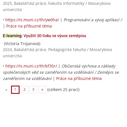
2025, Bakalářská práce, Fakulta informatiky / Masarykova
univerzita
•
https://is.muni.cz/th/yw0ha/
|
Programování a vývoj aplikací /
|
Práce na příbuzné téma
E-learning
: Využití 3D tisku ve výuce zeměpisu
(Victoria Trojanová)
2024, Bakalářská práce, Pedagogická fakulta / Masarykova
univerzita
•
https://is.muni.cz/th/bf35r/
|
Občanská výchova a základy
společenských věd se zaměřením na vzdělávání / Zeměpis se
zaměřením na vzdělávání
|
Práce na příbuzné téma
(celkem 25 prací)
«
1
2
3
»