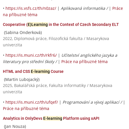
•
https://is.vsfs.cz/th/n0zaz/
|
Aplikovaná informatika /
|
Práce
na příbuzné téma
Cooperative (
E)Learning
in the Context of Czech Secondary ELT
(Sabina Onderková)
2022, Diplomová práce, Filozofická fakulta / Masarykova
univerzita
•
https://is.muni.cz/th/rkfr6/
|
Učitelství anglického jazyka a
literatury pro střední školy /
|
Práce na příbuzné téma
HTML and CSS
E-learning
Course
(Martin Lubojacký)
2025, Bakalářská práce, Fakulta informatiky / Masarykova
univerzita
•
https://is.muni.cz/th/ufqef/
|
Programování a vývoj aplikací /
|
Práce na příbuzné téma
Analytics in OnlyDevs
E-learning
Platform using xAPI
(Jan Nouza)