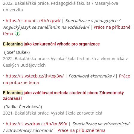
2022, Bakalářská práce, Pedagogická fakulta / Masarykova
univerzita
•
https://is.muni.cz/th/rzpwl/
|
Specializace v pedagogice /
Anglický jazyk se zaměřením na vzdělávání
|
Práce na příbuzné
téma
E-learning
jako konkurenční výhoda pro organizace
(Josef Dušek)
2022, Bakalářská práce, Vysoká škola technická a ekonomická v
Českých Budějovicích
•
https://is.vstecb.cz/th/tog3w/
|
Podniková ekonomika /
|
Práce
na příbuzné téma
E-learning
jako vzdělávací metoda studentů oboru Zdravotnický
záchranář
(Radka Červínková)
2021, Bakalářská práce, Vysoká škola zdravotnická
•
https://is.vszdrav.cz/th/km890/
|
Specializace ve zdravotnictví
/ Zdravotnický záchranář
|
Práce na příbuzné téma