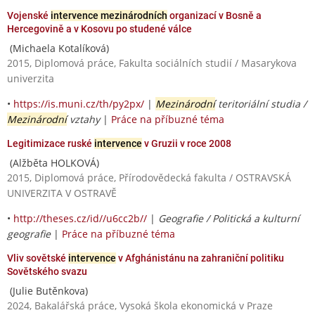
Vojenské
intervence mezinárodních
organizací v Bosně a
Hercegovině a v Kosovu po studené válce
(Michaela Kotalíková)
2015, Diplomová práce, Fakulta sociálních studií / Masarykova
univerzita
•
https://is.muni.cz/th/py2px/
|
Mezinárodní
teritoriální studia /
Mezinárodní
vztahy
|
Práce na příbuzné téma
Legitimizace ruské
intervence
v Gruzii v roce 2008
(Alžběta HOLKOVÁ)
2015, Diplomová práce, Přírodovědecká fakulta / OSTRAVSKÁ
UNIVERZITA V OSTRAVĚ
•
http://theses.cz/id//u6cc2b//
|
Geografie / Politická a kulturní
geografie
|
Práce na příbuzné téma
Vliv sovětské
intervence
v Afghánistánu na zahraniční politiku
Sovětského svazu
(Julie Butěnkova)
2024, Bakalářská práce, Vysoká škola ekonomická v Praze