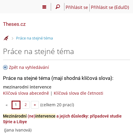
Přihlásit se
Přihlásit se (EduID)
Theses.cz
>
Práce na stejné téma
Práce na stejné téma
Zpět na vyhledávání
Práce na stejné téma (mají shodná klíčová slova):
mezinarodni intervence
Klíčová slova abecedně
|
Klíčová slova dle četnosti
(celkem 20 prací)
«
1
2
»
Mezinárodní
(ne)
intervence
a jejich důsledky: případové studie
Sýrie a Libye
(Jana Ivanová)