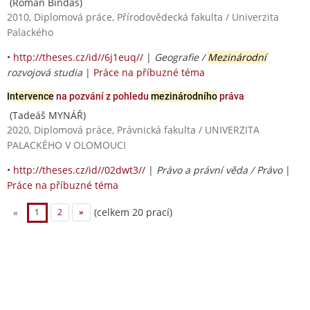
(Roman Bindas)
2010, Diplomová práce, Přírodovědecká fakulta / Univerzita
Palackého
•
http://theses.cz/id//6j1euq//
|
Geografie /
Mezinárodní
rozvojová studia
|
Práce na příbuzné téma
Intervence
na pozvání z pohledu
mezinárodního
práva
(Tadeáš MYNÁŘ)
2020, Diplomová práce, Právnická fakulta / UNIVERZITA
PALACKÉHO V OLOMOUCI
•
http://theses.cz/id//02dwt3//
|
Právo a právní věda / Právo
|
Práce na příbuzné téma
(celkem 20 prací)
«
1
2
»