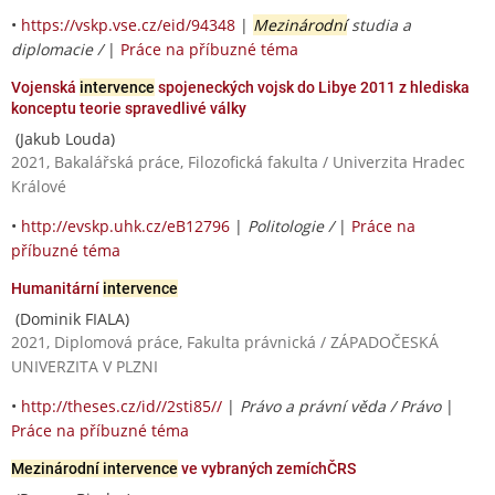
•
https://vskp.vse.cz/eid/94348
|
Mezinárodní
studia a
diplomacie /
|
Práce na příbuzné téma
Vojenská
intervence
spojeneckých vojsk do Libye 2011 z hlediska
konceptu teorie spravedlivé války
(Jakub Louda)
2021, Bakalářská práce, Filozofická fakulta / Univerzita Hradec
Králové
•
http://evskp.uhk.cz/eB12796
|
Politologie /
|
Práce na
příbuzné téma
Humanitární
intervence
(Dominik FIALA)
2021, Diplomová práce, Fakulta právnická / ZÁPADOČESKÁ
UNIVERZITA V PLZNI
•
http://theses.cz/id//2sti85//
|
Právo a právní věda / Právo
|
Práce na příbuzné téma
Mezinárodní intervence
ve vybraných zemíchČRS