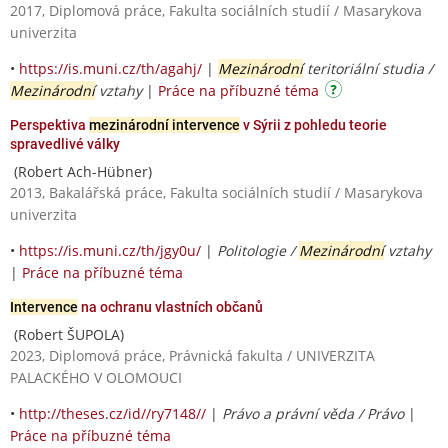
2017, Diplomová práce, Fakulta sociálních studií / Masarykova
univerzita
•
https://is.muni.cz/th/agahj/
|
Mezinárodní
teritoriální studia /
Mezinárodní
vztahy
|
Práce na příbuzné téma
Perspektiva
mezinárodní intervence
v Sýrii z pohledu teorie
spravedlivé války
(Robert Ach-Hübner)
2013, Bakalářská práce, Fakulta sociálních studií / Masarykova
univerzita
•
https://is.muni.cz/th/jgy0u/
|
Politologie /
Mezinárodní
vztahy
|
Práce na příbuzné téma
Intervence
na ochranu vlastních občanů
(Robert ŠUPOLA)
2023, Diplomová práce, Právnická fakulta / UNIVERZITA
PALACKÉHO V OLOMOUCI
•
http://theses.cz/id//ry7148//
|
Právo a právní věda / Právo
|
Práce na příbuzné téma