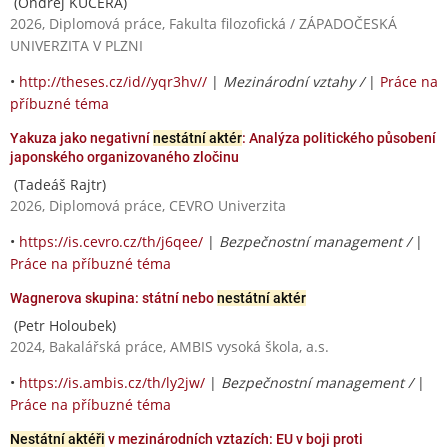
(Ondřej KUČERA)
2026, Diplomová práce, Fakulta filozofická / ZÁPADOČESKÁ
UNIVERZITA V PLZNI
•
http://theses.cz/id//yqr3hv//
|
Mezinárodní vztahy /
|
Práce na
příbuzné téma
Yakuza jako negativní
nestátní aktér
: Analýza politického působení
japonského organizovaného zločinu
(Tadeáš Rajtr)
2026, Diplomová práce, CEVRO Univerzita
•
https://is.cevro.cz/th/j6qee/
|
Bezpečnostní management /
|
Práce na příbuzné téma
Wagnerova skupina: státní nebo
nestátní aktér
(Petr Holoubek)
2024, Bakalářská práce, AMBIS vysoká škola, a.s.
•
https://is.ambis.cz/th/ly2jw/
|
Bezpečnostní management /
|
Práce na příbuzné téma
Nestátní aktéři
v mezinárodních vztazích: EU v boji proti