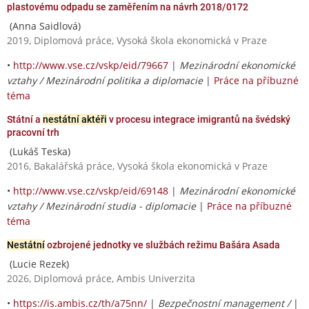
plastovému odpadu se zaměřením na návrh 2018/0172
(Anna Saidlová)
2019, Diplomová práce, Vysoká škola ekonomická v Praze
•
http://www.vse.cz/vskp/eid/79667
|
Mezinárodní ekonomické
vztahy / Mezinárodní politika a diplomacie
|
Práce na příbuzné
téma
Státní a
nestátní aktéři
v procesu integrace imigrantů na švédský
pracovní trh
(Lukáš Teska)
2016, Bakalářská práce, Vysoká škola ekonomická v Praze
•
http://www.vse.cz/vskp/eid/69148
|
Mezinárodní ekonomické
vztahy / Mezinárodní studia - diplomacie
|
Práce na příbuzné
téma
Nestátní
ozbrojené jednotky ve službách režimu Bašára Asada
(Lucie Rezek)
2026, Diplomová práce, Ambis Univerzita
•
https://is.ambis.cz/th/a75nn/
|
Bezpečnostní management /
|