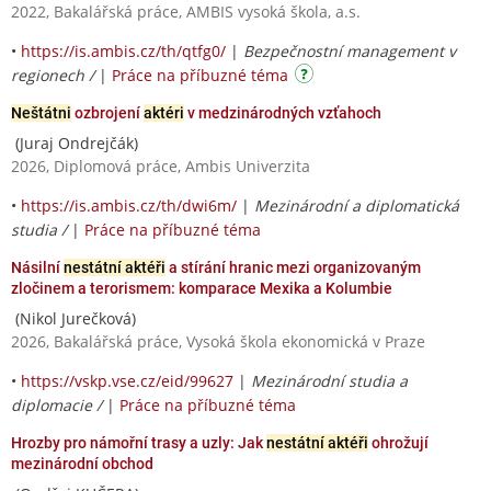
2022, Bakalářská práce, AMBIS vysoká škola, a.s.
•
https://is.ambis.cz/th/qtfg0/
|
Bezpečnostní management v
regionech /
|
Práce na příbuzné téma
Neštátni
ozbrojení
aktéri
v medzinárodných vzťahoch
(Juraj Ondrejčák)
2026, Diplomová práce, Ambis Univerzita
•
https://is.ambis.cz/th/dwi6m/
|
Mezinárodní a diplomatická
studia /
|
Práce na příbuzné téma
Násilní
nestátní aktéři
a stírání hranic mezi organizovaným
zločinem a terorismem: komparace Mexika a Kolumbie
(Nikol Jurečková)
2026, Bakalářská práce, Vysoká škola ekonomická v Praze
•
https://vskp.vse.cz/eid/99627
|
Mezinárodní studia a
diplomacie /
|
Práce na příbuzné téma
Hrozby pro námořní trasy a uzly: Jak
nestátní aktéři
ohrožují
mezinárodní obchod