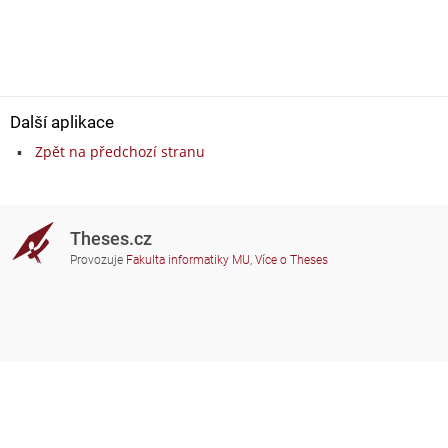
Další aplikace
Zpět na předchozí stranu
Theses.cz
Provozuje
Fakulta informatiky MU
,
Více o Theses
Potřebujete poradit?
Zapojené školy
theses@fi.muni.cz
Správci zapojených škol