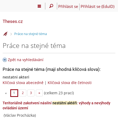
Přihlásit se
Přihlásit se (EduID)
Theses.cz
>
Práce na stejné téma
Práce na stejné téma
Zpět na vyhledávání
Práce na stejné téma (mají shodná klíčová slova):
nestatni akteri
Klíčová slova abecedně
|
Klíčová slova dle četnosti
(celkem 23 prací)
«
1
2
3
»
Teritoriálně zakotvení násilní
nestátní aktéři
: výhody a nevýhody
ovládání území
(Václav Procházka)