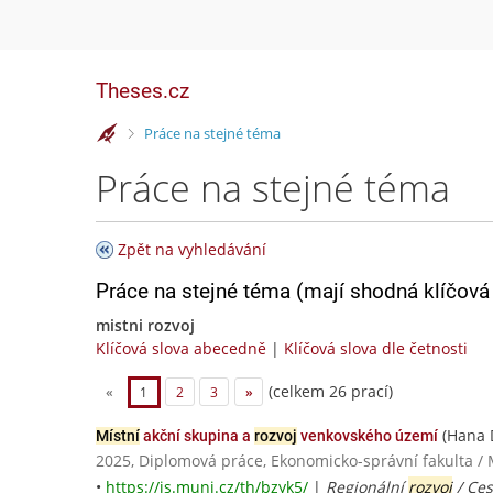
Theses.cz
>
Práce na stejné téma
Práce na stejné téma
Zpět na vyhledávání
Práce na stejné téma (mají shodná klíčová 
mistni rozvoj
Klíčová slova abecedně
|
Klíčová slova dle četnosti
(celkem 26 prací)
«
1
2
3
»
(Hana 
Místní
akční skupina a
rozvoj
venkovského území
2025, Diplomová práce, Ekonomicko-správní fakulta / 
•
https://is.muni.cz/th/bzyk5/
|
Regionální
rozvoj
/ Ces