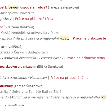
(Tereza Zálešáková)
tost k
rozvoji
hospodaření obce?
 Masarykova univerzita
správa /
|
Práce na příbuzné téma
(Zuzana Bobková)
ionů
/ Česká zemědělská univerzita v Praze
 správa / Veřejná správa a regionální
rozvoj
|
Práce na příbuzné t
Lucie Vališová)
nomická v Českých Budějovicích
/ Podniková ekonomika - Ekonom výroby
|
Práce na příbuzné téma
(Eliška Samková)
neziskovým organizacím
ictví a turismus / Hotelnictví
|
Práce na příbuzné téma
(Tereza Švagerová)
struktury
miky / Univerzita Tomáše Bati ve Zlíně
ent / Ekonomika a management veřejné správy a regionálního
roz
na Kubáníková)