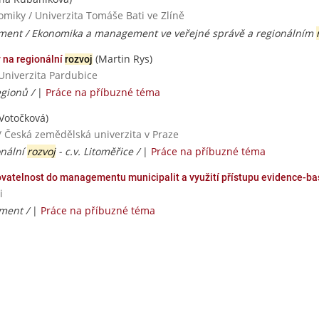
miky / Univerzita Tomáše Bati ve Zlíně
ent / Ekonomika a management ve veřejné správě a regionálním
(Martin Rys)
y na regionální
rozvoj
Univerzita Pardubice
egionů /
|
Práce na příbuzné téma
Votočková)
/ Česká zemědělská univerzita v Praze
onální
rozvoj
- c.v. Litoměřice /
|
Práce na příbuzné téma
ikovatelnost do managementu municipalit a využití přístupu evidence-ba
i
ment /
|
Práce na příbuzné téma