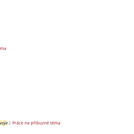
éma
voje
|
Práce na příbuzné téma