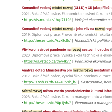
Komunitně vedený
místní rozvoj
(CLLD) v ČR jako příleži
2021, Bakalářská práce, Ekonomicko-správní fakulta /
•
https://is.muni.cz/th/p7119/
|
Veřejná ekonomika a 
Komunitně vedený
místní rozvoj
a jeho vliv na
rozvoj
reg
2019, Diplomová práce, Provozně ekonomická fakulta 
•
http://theses.cz/id//svx8c8//
|
Hospodářská politika a
(
Vliv koronavirové pandemie na
rozvoj
cestovního ruchu
2023, Diplomová práce, Vysoká škola technická a eko
•
https://is.vstecb.cz/th/v4kvi/
|
Podniková ekonomika 
Analýza dotací Ministerstva pro
místní rozvoj
nestátním 
2017, Bakalářská práce, Vysoká škola hotelová v Praze
•
http://is.vsh.cz/th/14249/vsh_b/
|
Gastronomie, hoteln
Místní rozvoj
města Vsetín prostřednictvím kulturní infra
2023, Bakalářská práce, Fakulta managementu a ekono
•
http://theses.cz/id//0p1jvh//
|
Ekonomika a managem
(Simo
Místní rozvoj
obce Nivnice prostřednictvím kultury