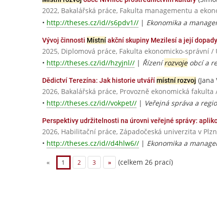
2022, Bakalářská práce, Fakulta managementu a ekono
•
http://theses.cz/id//s6pdv1//
|
Ekonomika a managem
Vývoj činnosti
Místní
akční skupiny Mezilesí a její dopad
2025, Diplomová práce, Fakulta ekonomicko-správní / 
•
http://theses.cz/id//hzyjnl//
|
Řízení
rozvoje
obcí a r
(Jana 
Dědictví Terezína: Jak historie utváří
místní rozvoj
2026, Bakalářská práce, Provozně ekonomická fakulta 
•
http://theses.cz/id//vokpet//
|
Veřejná správa a regi
Perspektivy udržitelnosti na úrovni veřejné správy: apl
2026, Habilitační práce, Západočeská univerzita v Plzn
•
http://theses.cz/id//d4hlw6//
|
Ekonomika a manage
(celkem 26 prací)
«
1
2
3
»