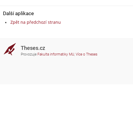
Další aplikace
Zpět na předchozí stranu
Theses.cz
Provozuje
Fakulta informatiky MU
,
Více o Theses
Potřebujete poradit?
Zapojené školy
theses@fi.muni.cz
Správci zapojených škol
Nápověda
Soukromí
Často kladené dotazy
Přístupnost