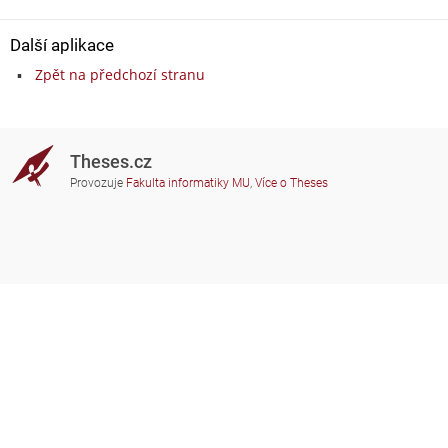
Další aplikace
Zpět na předchozí stranu
Theses.cz
Provozuje
Fakulta informatiky MU
,
Více o Theses
Potřebujete poradit?
Zapojené školy
theses@fi.muni.cz
Správci zapojených škol
Nápověda
Soukromí
Často kladené dotazy
Přístupnost