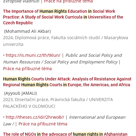
Evropské vládnutí
|
Práce na příbuzné téma
The Importance of
Human Rights
Education
in
Social Work
Practice: A Study of Social Work Curricula
in
Universities of the
Czech Republic
(Mohammad Ali Akbar)
2024, Diplomová práce, Fakulta sociálních studií / Masarykova
univerzita
•
https://is.muni.cz/th/tklun/
|
Public and Social Policy and
Human Resources / Social Policy and Employment Policy
|
Práce na příbuzné téma
Human Rights
Courts Under Attack: Analysis of Resistance Against
Regional
Human Rights
Courts
in
Europe, the Americas, and Africa
(Ayyoub JAMALI)
2023, Disertační práce, Právnická fakulta / UNIVERZITA
PALACKÉHO V OLOMOUCI
•
http://theses.cz/id//2hrwo8//
|
International and European
Law /
|
Práce na příbuzné téma
The role of NGOs
in
the advocacy of
human rights in
Afghanistan