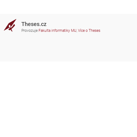
Theses.cz
Provozuje
Fakulta informatiky MU
,
Více o Theses
Potřebujete poradit?
Zapojené školy
theses@fi.muni.cz
Správci zapojených škol
Nápověda
Soukromí
Často kladené dotazy
Přístupnost
Zobrazit klasickou verzi