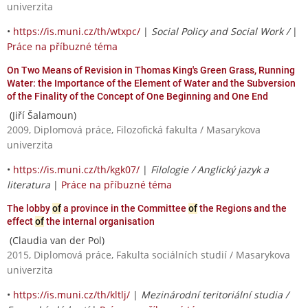
univerzita
•
https://is.muni.cz/th/wtxpc/
|
Social Policy and Social Work /
|
Práce na příbuzné téma
On Two Means of Revision in Thomas King's Green Grass, Running
Water: the Importance of the Element of Water and the Subversion
of the Finality of the Concept of One Beginning and One End
(Jiří Šalamoun)
2009, Diplomová práce, Filozofická fakulta / Masarykova
univerzita
•
https://is.muni.cz/th/kgk07/
|
Filologie / Anglický jazyk a
literatura
|
Práce na příbuzné téma
The lobby
of
a province in the Committee
of
the Regions and the
effect
of
the internal organisation
(Claudia van der Pol)
2015, Diplomová práce, Fakulta sociálních studií / Masarykova
univerzita
•
https://is.muni.cz/th/kltlj/
|
Mezinárodní teritoriální studia /