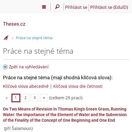
Přihlásit se
Přihlásit se (EduID)
Theses.cz
>
Práce na stejné téma
Práce na stejné téma
Zpět na vyhledávání
Práce na stejné téma (mají shodná klíčová slova):
Klíčová slova abecedně
|
Klíčová slova dle četnosti
(celkem 29 prací)
«
1
2
3
»
On Two Means of Revision in Thomas King's Green Grass, Running
Water: the Importance of the Element of Water and the Subversion
of the Finality of the Concept of One Beginning and One End
(Jiří Šalamoun)