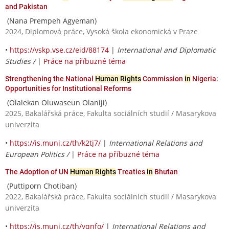
and Pakistan
(Nana Prempeh Agyeman)
2024, Diplomová práce, Vysoká škola ekonomická v Praze
•
https://vskp.vse.cz/eid/88174
|
International and Diplomatic
Studies /
|
Práce na příbuzné téma
Strengthening the National
Human Rights
Commission
in
Nigeria:
Opportunities for Institutional Reforms
(Olalekan Oluwaseun Olaniji)
2025, Bakalářská práce, Fakulta sociálních studií / Masarykova
univerzita
•
https://is.muni.cz/th/k2tj7/
|
International Relations and
European Politics /
|
Práce na příbuzné téma
The Adoption of UN
Human Rights
Treaties
in
Bhutan
(Puttiporn Chotiban)
2022, Bakalářská práce, Fakulta sociálních studií / Masarykova
univerzita
•
https://is.muni.cz/th/yqnfo/
|
International Relations and