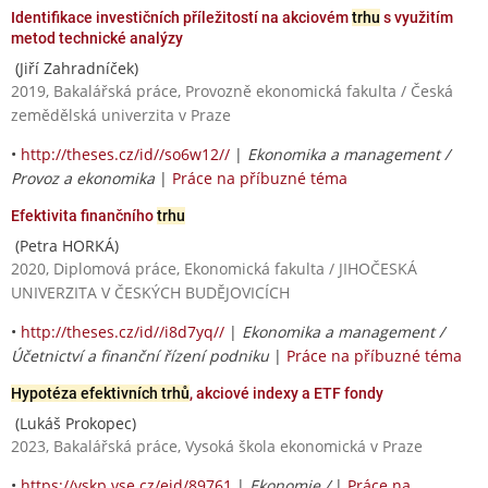
Identifikace investičních příležitostí na akciovém
trhu
s využitím
metod technické analýzy
(Jiří Zahradníček)
2019, Bakalářská práce, Provozně ekonomická fakulta / Česká
zemědělská univerzita v Praze
•
http://theses.cz/id//so6w12//
|
Ekonomika a management /
Provoz a ekonomika
|
Práce na příbuzné téma
Efektivita finančního
trhu
(Petra HORKÁ)
2020, Diplomová práce, Ekonomická fakulta / JIHOČESKÁ
UNIVERZITA V ČESKÝCH BUDĚJOVICÍCH
•
http://theses.cz/id//i8d7yq//
|
Ekonomika a management /
Účetnictví a finanční řízení podniku
|
Práce na příbuzné téma
Hypotéza efektivních trhů
, akciové indexy a ETF fondy
(Lukáš Prokopec)
2023, Bakalářská práce, Vysoká škola ekonomická v Praze
•
https://vskp.vse.cz/eid/89761
|
Ekonomie /
|
Práce na