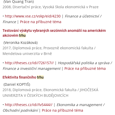
(Van Quang Tran)
2008, Disertační práce, Vysoká škola ekonomická v Praze
•
http://www.vse.cz/vskp/eid/4230
|
Finance a účetnictví /
Finance
|
Práce na příbuzné téma
Testování výskytu vybraných sezónních anomálií na americkém
akciovém
trhu
(Veronika Kozáková)
2017, Diplomová práce, Provozně ekonomická fakulta /
Mendelova univerzita v Brně
•
http://theses.cz/id//726157//
|
Hospodářská politika a správa /
Finance a investiční management
|
Práce na příbuzné téma
Efektivita finančního
trhu
(Daniel KOPTIŠ)
2018, Diplomová práce, Ekonomická fakulta / JIHOČESKÁ
UNIVERZITA V ČESKÝCH BUDĚJOVICÍCH
•
http://theses.cz/id//lv5444//
|
Ekonomika a management /
Obchodní podnikání
|
Práce na příbuzné téma