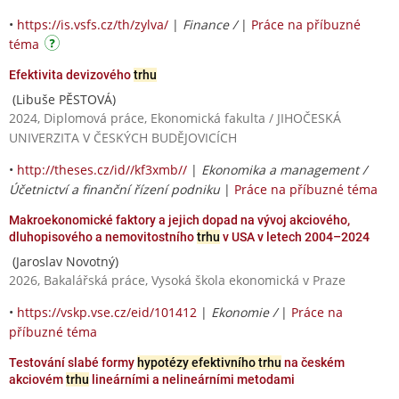
•
https://is.vsfs.cz/th/zylva/
|
Finance /
|
Práce na příbuzné
téma
Efektivita devizového
trhu
(Libuše PĚSTOVÁ)
2024, Diplomová práce, Ekonomická fakulta / JIHOČESKÁ
UNIVERZITA V ČESKÝCH BUDĚJOVICÍCH
•
http://theses.cz/id//kf3xmb//
|
Ekonomika a management /
Účetnictví a finanční řízení podniku
|
Práce na příbuzné téma
Makroekonomické faktory a jejich dopad na vývoj akciového,
dluhopisového a nemovitostního
trhu
v USA v letech 2004–2024
(Jaroslav Novotný)
2026, Bakalářská práce, Vysoká škola ekonomická v Praze
•
https://vskp.vse.cz/eid/101412
|
Ekonomie /
|
Práce na
příbuzné téma
Testování slabé formy
hypotézy efektivního trhu
na českém
akciovém
trhu
lineárními a nelineárními metodami