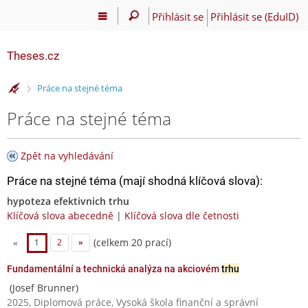
Přihlásit se
Přihlásit se (EduID)
Theses.cz
>
Práce na stejné téma
Práce na stejné téma
Zpět na vyhledávání
Práce na stejné téma (mají shodná klíčová slova):
hypoteza efektivnich trhu
Klíčová slova abecedně
|
Klíčová slova dle četnosti
(celkem 20 prací)
«
1
2
»
Fundamentální a technická analýza na akciovém
trhu
(Josef Brunner)
2025, Diplomová práce, Vysoká škola finanční a správní