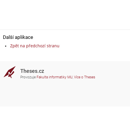
Další aplikace
Zpět na předchozí stranu
Theses.cz
Provozuje
Fakulta informatiky MU
,
Více o Theses
Potřebujete poradit?
Zapojené školy
theses@fi.muni.cz
Správci zapojených škol