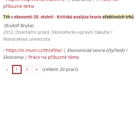
příbuzné téma
Trh
v ekonomii 20. století - Kritická analýza teorie
efektivních trhů
(Rudolf Bryša)
2012, Disertační práce, Ekonomicko-správní fakulta /
Masarykova univerzita
•
https://is.muni.cz/th/vt5ta/
|
Ekonomické teorie (čtyřleté) /
Ekonomie
|
Práce na příbuzné téma
(celkem 20 prací)
«
1
2
»