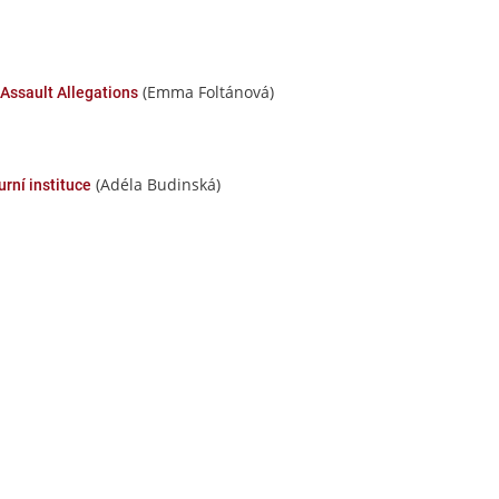
(Emma Foltánová)
ssault Allegations
(Adéla Budinská)
urní instituce