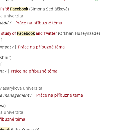
(Simona Sedláčková)
í sítě
Facebook
va univerzita
médií /
|
Práce na příbuzné téma
(Orkhan Huseynzade)
 study of
Facebook
and Twitter
í
ement /
|
Práce na příbuzné téma
shnir)
í
nt /
|
Práce na příbuzné téma
 Masarykova univerzita
 a management /
|
Práce na příbuzné téma
vá)
va univerzita
říbuzné téma
(Jitka Kuncová)
ebook