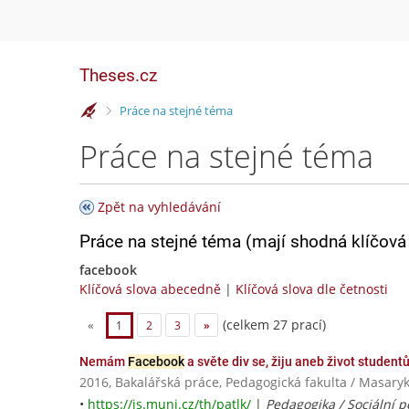
Theses.cz
>
Práce na stejné téma
Práce na stejné téma
Zpět na vyhledávání
Práce na stejné téma (mají shodná klíčová 
facebook
Klíčová slova abecedně
|
Klíčová slova dle četnosti
(celkem 27 prací)
«
1
2
3
»
Nemám
Facebook
a světe div se, žiju aneb život studentů
2016, Bakalářská práce, Pedagogická fakulta / Masaryk
•
https://is.muni.cz/th/patlk/
|
Pedagogika / Sociální p