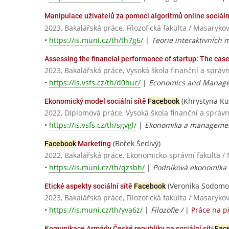
Manipulace uživatelů za pomoci algoritmů online sociáln
2023, Bakalářská práce, Filozofická fakulta / Masaryko
•
https://is.muni.cz/th/th7g6/
|
Teorie interaktivních 
Assessing the financial performance of startup: The case
2023, Bakalářská práce, Vysoká škola finanční a správn
•
https://is.vsfs.cz/th/d0huc/
|
Economics and Manag
(Khrystyna Ku
Ekonomický model sociální sítě
Facebook
2022, Diplomová práce, Vysoká škola finanční a správn
•
https://is.vsfs.cz/th/sgvgl/
|
Ekonomika a manageme
(Bořek Šedivý)
Facebook
Marketing
2022, Bakalářská práce, Ekonomicko-správní fakulta /
•
https://is.muni.cz/th/qzsbh/
|
Podniková ekonomika
(Veronika Sodomo
Etické aspekty sociální sítě
Facebook
2023, Bakalářská práce, Filozofická fakulta / Masaryko
•
https://is.muni.cz/th/yva6z/
|
Filozofie /
|
Práce na p
Komunikace Armády České republiky na sociální síti
Fac