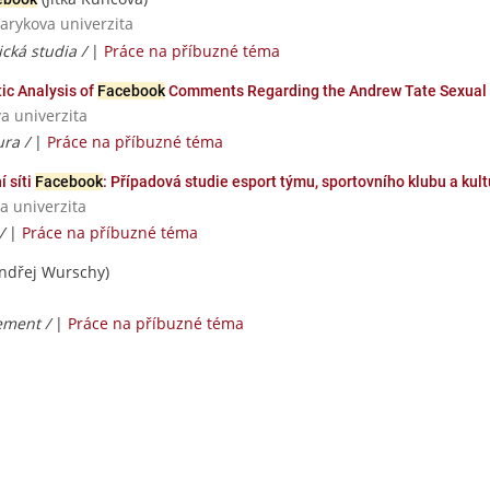
sarykova univerzita
ická studia /
|
Práce na příbuzné téma
ic Analysis of
Facebook
Comments Regarding the Andrew Tate Sexual A
va univerzita
ura /
|
Práce na příbuzné téma
 síti
Facebook
: Případová studie esport týmu, sportovního klubu a kult
a univerzita
 /
|
Práce na příbuzné téma
ndřej Wurschy)
ement /
|
Práce na příbuzné téma