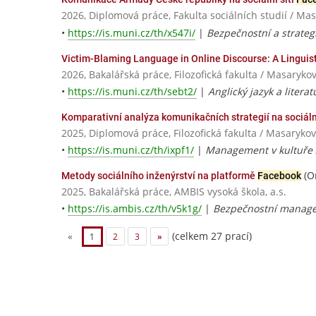
2026, Diplomová práce, Fakulta sociálních studií / Ma
•
https://is.muni.cz/th/x547i/
|
Bezpečnostní a strateg
Victim-Blaming Language in Online Discourse: A Linguist
2026, Bakalářská práce, Filozofická fakulta / Masaryko
•
https://is.muni.cz/th/sebt2/
|
Anglický jazyk a literat
Komparativní analýza komunikačních strategií na sociální
2025, Diplomová práce, Filozofická fakulta / Masarykov
•
https://is.muni.cz/th/ixpf1/
|
Management v kultuře
(O
Metody sociálního inženýrství na platformě
Facebook
2025, Bakalářská práce, AMBIS vysoká škola, a.s.
•
https://is.ambis.cz/th/v5k1g/
|
Bezpečnostní manag
(celkem 27 prací)
«
1
2
3
»