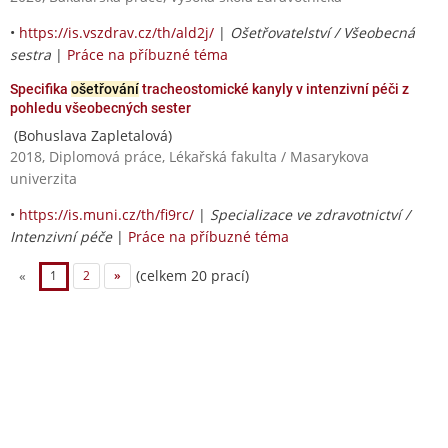
•
https://is.vszdrav.cz/th/ald2j/
|
Ošetřovatelství / Všeobecná
sestra
|
Práce na příbuzné téma
Specifika
ošetřování
tracheostomické kanyly v intenzivní péči z
pohledu všeobecných sester
(Bohuslava Zapletalová)
2018, Diplomová práce, Lékařská fakulta / Masarykova
univerzita
•
https://is.muni.cz/th/fi9rc/
|
Specializace ve zdravotnictví /
Intenzivní péče
|
Práce na příbuzné téma
(celkem 20 prací)
«
1
2
»