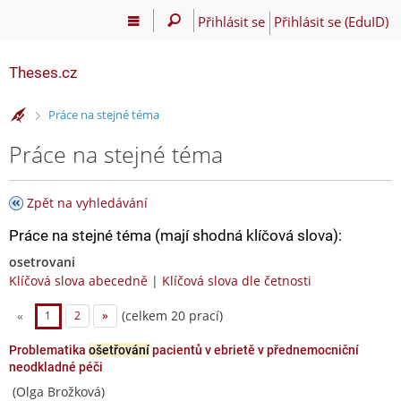
Přihlásit se
Přihlásit se (EduID)
Theses.cz
>
Práce na stejné téma
Práce na stejné téma
Zpět na vyhledávání
Práce na stejné téma (mají shodná klíčová slova):
osetrovani
Klíčová slova abecedně
|
Klíčová slova dle četnosti
(celkem 20 prací)
«
1
2
»
Problematika
ošetřování
pacientů v ebrietě v přednemocniční
neodkladné péči
(Olga Brožková)