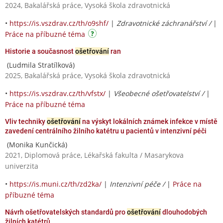
2024, Bakalářská práce, Vysoká škola zdravotnická
•
https://is.vszdrav.cz/th/o9shf/
|
Zdravotnické záchranářství /
|
Práce na příbuzné téma
Historie a současnost
ošetřování
ran
(Ludmila Stratílková)
2025, Bakalářská práce, Vysoká škola zdravotnická
•
https://is.vszdrav.cz/th/vfstx/
|
Všeobecné ošetřovatelství /
|
Práce na příbuzné téma
Vliv techniky
ošetřování
na výskyt lokálních známek infekce v místě
zavedení centrálního žilního katétru u pacientů v intenzivní péči
(Monika Kunčická)
2021, Diplomová práce, Lékařská fakulta / Masarykova
univerzita
•
https://is.muni.cz/th/zd2ka/
|
Intenzivní péče /
|
Práce na
příbuzné téma
Návrh ošetřovatelských standardů pro
ošetřování
dlouhodobých
žilních katétrů