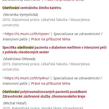
Ošetřování
centrálního žilního katétru
(Veronika Vymyslická)
2016, Diplomová práce, Lékařská fakulta / Masarykova
univerzita
•
https://is.muni.cz/th/njoon/
|
Specializace ve zdravotnictví /
Intenzivní péče
|
Práce na příbuzné téma
Specifika
ošetřování
pacienta s diabetem mellitem v intenzivní péči
z pohledu všeobecných sester
(Vladislava Otteová)
2019, Diplomová práce, Lékařská fakulta / Masarykova
univerzita
•
https://is.muni.cz/th/iy4nu/
|
Specializace ve zdravotnictví /
Intenzivní péče
|
Práce na příbuzné téma
Ošetřování
polytraumatizovaných pacientů posádkami
Zdravotnické záchranné služby Jihomoravského kraje
(Michal Hotař)
2020, Bakalářská práce, Vysoká škola zdravotnická