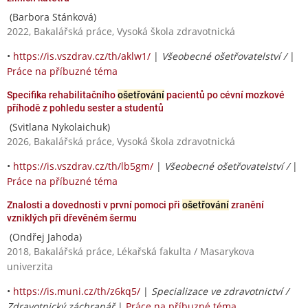
(Barbora Stánková)
2022, Bakalářská práce, Vysoká škola zdravotnická
•
https://is.vszdrav.cz/th/aklw1/
|
Všeobecné ošetřovatelství /
|
Práce na příbuzné téma
Specifika rehabilitačního
ošetřování
pacientů po cévní mozkové
příhodě z pohledu sester a studentů
(Svitlana Nykolaichuk)
2026, Bakalářská práce, Vysoká škola zdravotnická
•
https://is.vszdrav.cz/th/lb5gm/
|
Všeobecné ošetřovatelství /
|
Práce na příbuzné téma
Znalosti a dovednosti v první pomoci při
ošetřování
zranění
vzniklých při dřevěném šermu
(Ondřej Jahoda)
2018, Bakalářská práce, Lékařská fakulta / Masarykova
univerzita
•
https://is.muni.cz/th/z6kq5/
|
Specializace ve zdravotnictví /
Zdravotnický záchranář
|
Práce na příbuzné téma