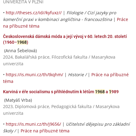
UNIVERZITA V PLZNI
•
http://theses.cz/id//kyfuxz//
|
Filologie / Cizí jazyky pro
komerční praxi v kombinaci angličtina - francouzština
|
Práce
na příbuzné téma
Československá dámská móda a její vývoj v 60. letech 20. století
(1960–
1968
)
(Anna Šebelová)
2024, Bakalářská práce, Filozofická fakulta / Masarykova
univerzita
•
https://is.muni.cz/th/tkqhm/
|
Historie /
|
Práce na příbuzné
téma
Karviná v éře socialismu s přihlédnutím k létům
1968
a
1
989
(Matyáš Vrba)
2023, Diplomová práce, Pedagogická fakulta / Masarykova
univerzita
•
https://is.muni.cz/th/j9656/
|
Učitelství dějepisu pro základní
školy /
|
Práce na příbuzné téma