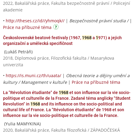
2022, Bakalářská práce, Fakulta bezpečnostně právní / Policejní
akademie
•
http://theses.cz/id//yhmoqk//
|
Bezpečnostně právní studia /
|
Práce na příbuzné téma
Československé beatové festivaly (1967,
1968
a
1
971) a jejich
organizační a umělecká specifičnost
(Lukáš Petráň)
2018, Diplomová práce, Filozofická fakulta / Masarykova
univerzita
•
https://is.muni.cz/th/uaata/
|
Obecná teorie a dějiny umění a
kultury / Management v kultuře
|
Práce na příbuzné téma
La "Révolution étudiante" de
1968
et son influence sur la vie socio-
politique et culturelle de la France. Zadané téma anglicky "Student
Revolution" in
1968
and its influence on the socio-political and
cultural life of France. La "Révolution étudiante" de 1968 et son
influence sur la vie socio-politique et culturelle de la France.
(Yulia MAMYKINA)
2020, Bakalářská práce, Fakulta filozofická / ZÁPADOČESKÁ