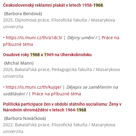
Československý reklamní plakát v letech 1958-
1968
.
(Barbora Bendová)
2025, Diplomová práce, Filozofická fakulta / Masarykova
univerzita
•
https://is.muni.cz/th/a1dc3/
|
Dějiny umění /
|
Práce na
příbuzné téma
Osudové roky
1968
a
1
969 na Uherskobrodsku
(Michal Mann)
2026, Bakalářská práce, Pedagogická fakulta / Masarykova
univerzita
•
https://is.muni.cz/th/kujqe/
|
Dějepis se zaměřením na
vzdělávání /
|
Práce na příbuzné téma
Politická participace žen v období státního socialismu: Ženy v
Národním shromáždění v letech 1964-
1968
(Barbora Nováčková)
2022, Bakalářská práce, Filozofická fakulta / Masarykova
univerzita