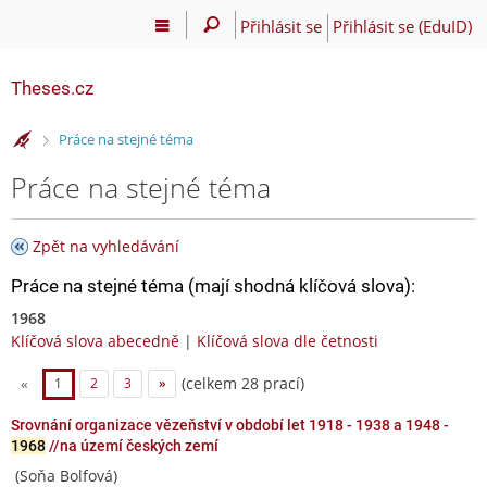
Přihlásit se
Přihlásit se (EduID)
Theses.cz
>
Práce na stejné téma
Práce na stejné téma
Zpět na vyhledávání
Práce na stejné téma (mají shodná klíčová slova):
1968
Klíčová slova abecedně
|
Klíčová slova dle četnosti
(celkem 28 prací)
«
1
2
3
»
Srovnání organizace vězeňství v období let 1918 - 1938 a 1948 -
1968
//na území českých zemí
(Soňa Bolfová)