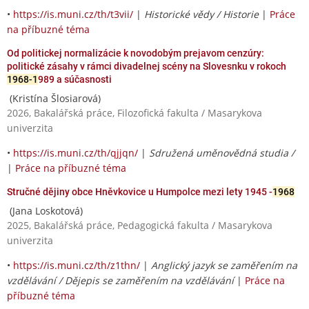
•
https://is.muni.cz/th/t3vii/
|
Historické vědy / Historie
|
Práce
na příbuzné téma
Od politickej normalizácie k novodobým prejavom cenzúry:
politické zásahy v rámci divadelnej scény na Slovesnku v rokoch
1968-1
989 a súčasnosti
(Kristína Šlosiarová)
2026, Bakalářská práce, Filozofická fakulta / Masarykova
univerzita
•
https://is.muni.cz/th/qjjqn/
|
Sdružená uměnovědná studia /
|
Práce na příbuzné téma
Stručné dějiny obce Hněvkovice u Humpolce mezi lety 1945 -
1968
(Jana Loskotová)
2025, Bakalářská práce, Pedagogická fakulta / Masarykova
univerzita
•
https://is.muni.cz/th/z1thn/
|
Anglický jazyk se zaměřením na
vzdělávání / Dějepis se zaměřením na vzdělávání
|
Práce na
příbuzné téma