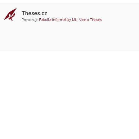
Theses.cz
Provozuje
Fakulta informatiky MU
,
Více o Theses
Potřebujete poradit?
Zapojené školy
theses@fi.muni.cz
Správci zapojených škol
Nápověda
Soukromí
Často kladené dotazy
Přístupnost
Zobrazit klasickou verzi
Nahoru