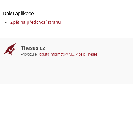
Další aplikace
Zpět na předchozí stranu
Theses.cz
Provozuje
Fakulta informatiky MU
,
Více o Theses
Potřebujete poradit?
Zapojené školy
theses@fi.muni.cz
Správci zapojených škol
Nápověda
Soukromí
Často kladené dotazy
Přístupnost