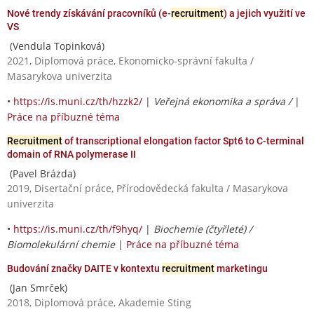
Nové trendy získávání pracovníků (e-
recruitment
) a jejich využití ve
VS
(Vendula Topinková)
2021, Diplomová práce, Ekonomicko-správní fakulta /
Masarykova univerzita
•
https://is.muni.cz/th/hzzk2/
|
Veřejná ekonomika a správa /
|
Práce na příbuzné téma
Recruitment
of transcriptional elongation factor Spt6 to C-terminal
domain of RNA polymerase II
(Pavel Brázda)
2019, Disertační práce, Přírodovědecká fakulta / Masarykova
univerzita
•
https://is.muni.cz/th/f9hyq/
|
Biochemie (čtyřleté) /
Biomolekulární chemie
|
Práce na příbuzné téma
Budování značky DAITE v kontextu
recruitment
marketingu
(Jan Smrček)
2018, Diplomová práce, Akademie Sting