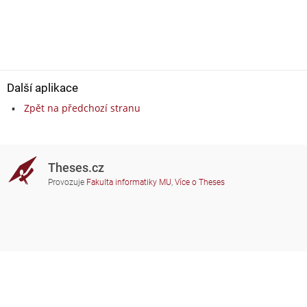
Další aplikace
Zpět na předchozí stranu
Theses.cz
Provozuje
Fakulta informatiky MU
,
Více o Theses
Potřebujete poradit?
Zapojené školy
theses@fi.muni.cz
Správci zapojených škol