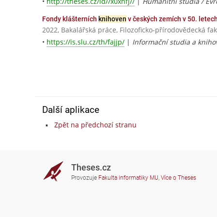
•
http://theses.cz/id//x0xnfj//
|
Humanitní studia / Evr
Fondy klášterních
knihoven
v českých zemích v 50. letech
2022, Bakalářská práce, Filozoficko-přírodovědecká fa
•
https://is.slu.cz/th/fajjp/
|
Informační studia a knihov
Další aplikace
Zpět na předchozí stranu
Theses.cz
Provozuje
Fakulta informatiky MU
,
Více o Theses