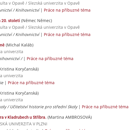
kulta v Opavě / Slezská univerzita v Opavě
nictví / Knihovnictví
|
Práce na příbuzné téma
(Němec Němec)
20. století
kulta v Opavě / Slezská univerzita v Opavě
nictví / Knihovnictví
|
Práce na příbuzné téma
(Michal Kaláb)
rně
va univerzita
ihovnictví /
|
Práce na příbuzné téma
Kristina Koryčanská)
a univerzita
ie
|
Práce na příbuzné téma
Kristina Koryčanská)
a univerzita
oly / Učitelství historie pro střední školy
|
Práce na příbuzné téma
(Martina AMBROSOVÁ)
ra v Kladrubech u Stříbra.
ČESKÁ UNIVERZITA V PLZNI