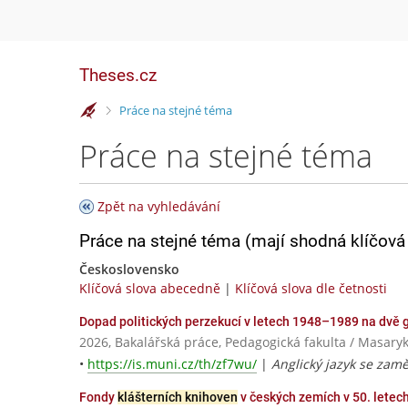
Theses.cz
>
Práce na stejné téma
Práce na stejné téma
Zpět na vyhledávání
Práce na stejné téma (mají shodná klíčová 
Československo
Klíčová slova abecedně
|
Klíčová slova dle četnosti
Dopad politických perzekucí v letech 1948–1989 na dvě
2026, Bakalářská práce, Pedagogická fakulta / Masaryk
•
https://is.muni.cz/th/zf7wu/
|
Anglický jazyk se zam
Fondy
klášterních knihoven
v českých zemích v 50. letech