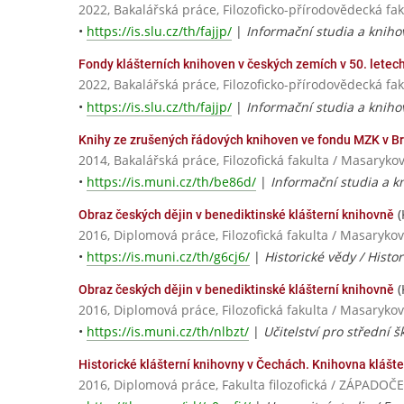
2022, Bakalářská práce, Filozoficko-přírodovědecká fa
•
https://is.slu.cz/th/fajjp/
|
Informační studia a knihov
Fondy klášterních knihoven v českých zemích v 50. letech 
2022, Bakalářská práce, Filozoficko-přírodovědecká fa
•
https://is.slu.cz/th/fajjp/
|
Informační studia a knihov
Knihy ze zrušených řádových knihoven ve fondu MZK v B
2014, Bakalářská práce, Filozofická fakulta / Masaryko
•
https://is.muni.cz/th/be86d/
|
Informační studia a kn
(
Obraz českých dějin v benediktinské klášterní knihovně
2016, Diplomová práce, Filozofická fakulta / Masarykov
•
https://is.muni.cz/th/g6cj6/
|
Historické vědy / Histor
(
Obraz českých dějin v benediktinské klášterní knihovně
2016, Diplomová práce, Filozofická fakulta / Masarykov
•
https://is.muni.cz/th/nlbzt/
|
Učitelství pro střední šk
Historické klášterní knihovny v Čechách. Knihovna klášte
2016, Diplomová práce, Fakulta filozofická / ZÁPADO