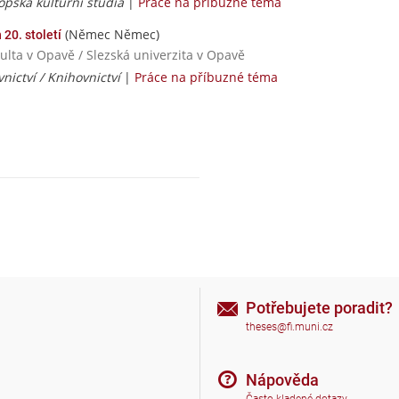
opská kulturní studia
|
Práce na příbuzné téma
(Němec Němec)
 20. století
kulta v Opavě / Slezská univerzita v Opavě
nictví / Knihovnictví
|
Práce na příbuzné téma
Potřebujete poradit?
theses@fi.muni.cz
Nápověda
Často kladené dotazy