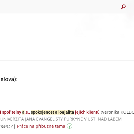
slova):
(Veronika KOLD
 spořitelny
a
.s.,
spokojenost a loajalita
jejich klientů
á / UNIVERZITA JANA EVANGELISTY PURKYNĚ V ÚSTÍ NAD LABEM
ment /
|
Práce na příbuzné téma