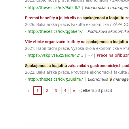
2023, Diplomová práce, Fakulta ekonomická / ZÁPAD
•
http://theses.cz/id//9alsf8//
|
Ekonomika a managem
Firemní benefity
a
jejich vliv na
spokojenost a loajalitu
z
2026, Bakalářská práce, Fakulta ekonomická / ZÁPAD
•
http://theses.cz/id//qg66e4//
|
Podniková ekonomik
Vliv etické organizační kultury na
spokojenost a loajalitu
2021, Habilitační práce, Vysoká škola ekonomická v Pr
•
https://vskp.vse.cz/eid/84213
|
- /
|
Práce na příbuz
Spokojenost a loajalita
zákazníků v gastronomických pod
2022, Bakalářská práce, Provozně ekonomická fakulta 
•
http://theses.cz/id//g3uelm//
|
Ekonomika
a
managem
(celkem 33 prací)
«
1
2
3
4
»