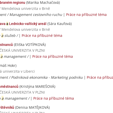
(Marika Machačová)
vybraném regionu
/ Mendelova univerzita v Brně
nt / Management cestovního ruchu
|
Práce na příbuzné téma
(Sára Kaufová)
lava
a
Lednicko-valtický areál
/ Mendelova univerzita v Brně
u
a
služeb /
|
Práce na příbuzné téma
(Eliška VOTÍPKOVÁ)
stnanců
OČESKÁ UNIVERZITA V PLZNI
a
a
management /
|
Práce na příbuzné téma
máš Hokr)
 univerzita v Liberci
nt / Podniková ekonomika - Marketing podniku
|
Práce na příbu
(Kristýna MAREŠOVÁ)
aměstnanců
OČESKÁ UNIVERZITA V PLZNI
a
a
management /
|
Práce na příbuzné téma
(Denisa MATĚJKOVÁ)
štěvníků