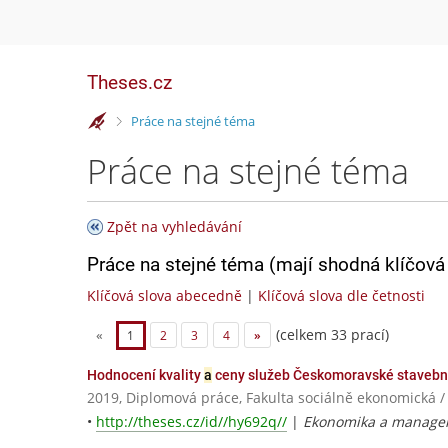
Theses.cz
>
Práce na stejné téma
Práce na stejné téma
Zpět na vyhledávání
Práce na stejné téma (mají shodná klíčová 
Klíčová slova abecedně
|
Klíčová slova dle četnosti
(celkem 33 prací)
«
1
2
3
4
»
Hodnocení kvality
a
ceny služeb Českomoravské stavební
2019, Diplomová práce, Fakulta sociálně ekonomick
•
http://theses.cz/id//hy692q//
|
Ekonomika a manage