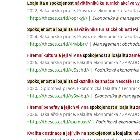
Loajalita a spokojenost
návštěvníků kulturních akcí ve 
2022, Bakalářská práce, Provozně ekonomická fakulta 
•
http://theses.cz/id//oprkyj//
|
Ekonomika
a
manageme
Spokojenost a loajalita
návštěvníka turistické oblasti Pá
2024, Bakalářská práce, Provozně ekonomická fakulta 
•
http://theses.cz/id//l4vbbr//
|
Management obchod
Firemní kultura
a
její vliv na
spokojenost a loajalitu
zamě
2026, Bakalářská práce, Fakulta ekonomická / ZÁPAD
•
http://theses.cz/id//e5schd//
|
Podniková ekonomik
(To
Spokojenost a loajalita
zákazníka ke značce Nescafé
2020, Diplomová práce, Ekonomická fakulta / Technická
•
http://theses.cz/id//y5x4bq//
|
Ekonomika
a
manageme
Firemní benefity
a
jejich vliv na
spokojenost a loajalitu
z
2026, Bakalářská práce, Fakulta ekonomická / ZÁPAD
•
http://theses.cz/id//pcmbxv//
|
Podniková ekonomik
Kvalita destinace
a
její vliv na
spokojenost a loajalitu
náv