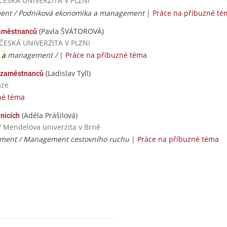
OČESKÁ UNIVERZITA V PLZNI
ent / Podniková ekonomika a management
|
Práce na příbuzné té
(Pavla ŠVÁTOROVÁ)
aměstnanců
OČESKÁ UNIVERZITA V PLZNI
a
a
management /
|
Práce na příbuzné téma
(Ladislav Tyll)
zaměstnanců
aze
né téma
(Adéla Prášilová)
nicích
/ Mendelova univerzita v Brně
ent / Management cestovního ruchu
|
Práce na příbuzné téma