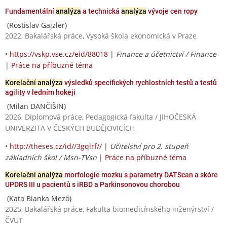
Fundamentální
analýza
a technická
analýza
vývoje cen ropy
(Rostislav Gajzler)
2022, Bakalářská práce, Vysoká škola ekonomická v Praze
•
https://vskp.vse.cz/eid/88018
|
Finance a účetnictví / Finance
|
Práce na příbuzné téma
Korelační analýza
výsledků specifických rychlostních testů a testů
agility v ledním hokeji
(Milan DANČIŠIN)
2026, Diplomová práce, Pedagogická fakulta / JIHOČESKÁ
UNIVERZITA V ČESKÝCH BUDĚJOVICÍCH
•
http://theses.cz/id//3gqlrf//
|
Učitelství pro 2. stupeň
základních škol / Msn-TVsn
|
Práce na příbuzné téma
Korelační analýza
morfologie mozku s parametry DATScan a skóre
UPDRS III u pacientů s iRBD a Parkinsonovou chorobou
(Kata Bianka Mező)
2025, Bakalářská práce, Fakulta biomedicínského inženýrství /
ČVUT