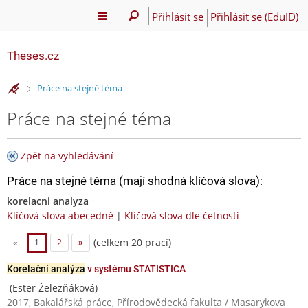
Přihlásit se
Přihlásit se (EduID)
Theses.cz
>
Práce na stejné téma
Práce na stejné téma
Zpět na vyhledávání
Práce na stejné téma (mají shodná klíčová slova):
korelacni analyza
Klíčová slova abecedně
|
Klíčová slova dle četnosti
(celkem 20 prací)
«
1
2
»
Korelační analýza
v systému STATISTICA
(Ester Železňáková)
2017, Bakalářská práce, Přírodovědecká fakulta / Masarykova