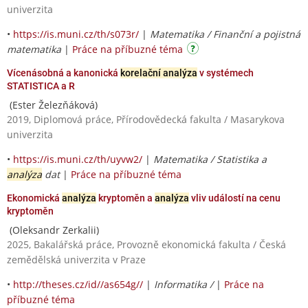
univerzita
•
https://is.muni.cz/th/s073r/
|
Matematika / Finanční a pojistná
matematika
|
Práce na příbuzné téma
Vícenásobná a kanonická
korelační analýza
v systémech
STATISTICA a R
(Ester Železňáková)
2019, Diplomová práce, Přírodovědecká fakulta / Masarykova
univerzita
•
https://is.muni.cz/th/uyvw2/
|
Matematika / Statistika a
analýza
dat
|
Práce na příbuzné téma
Ekonomická
analýza
kryptoměn a
analýza
vliv událostí na cenu
kryptoměn
(Oleksandr Zerkalii)
2025, Bakalářská práce, Provozně ekonomická fakulta / Česká
zemědělská univerzita v Praze
•
http://theses.cz/id//as654g//
|
Informatika /
|
Práce na
příbuzné téma