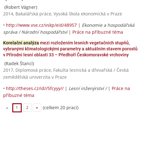
(Robert Vágner)
2014, Bakalářská práce, Vysoká škola ekonomická v Praze
•
http://www.vse.cz/vskp/eid/48957
|
Ekonomie a hospodářská
správa / Národní hospodářství
|
Práce na příbuzné téma
Korelační analýza
mezi rozložením lesních vegetačních stupňů,
vybranými klimatologickými parametry a aktuálním stavem porostů
v Přírodní lesní oblasti 33 – Předhoří Českomoravské vrchoviny
(Radek Štancl)
2017, Diplomová práce, Fakulta lesnická a dřevařská / Česká
zemědělská univerzita v Praze
•
http://theses.cz/id//5fcyyy//
|
Lesní inženýrství /
|
Práce na
příbuzné téma
(celkem 20 prací)
«
1
2
»