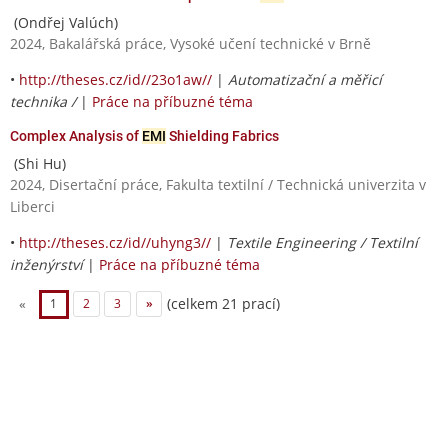
(Ondřej Valúch)
2024, Bakalářská práce, Vysoké učení technické v Brně
•
http://theses.cz/id//23o1aw//
|
Automatizační a měřicí
technika /
|
Práce na příbuzné téma
Complex Analysis of
EMI
Shielding Fabrics
(Shi Hu)
2024, Disertační práce, Fakulta textilní / Technická univerzita v
Liberci
•
http://theses.cz/id//uhyng3//
|
Textile Engineering / Textilní
inženýrství
|
Práce na příbuzné téma
(celkem 21 prací)
«
1
2
3
»