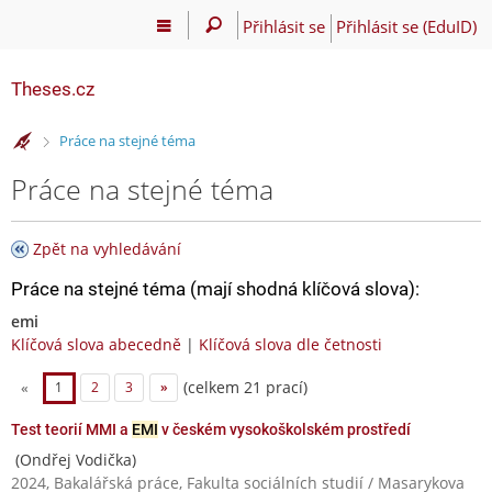
Přihlásit se
Přihlásit se (EduID)
Theses.cz
>
Práce na stejné téma
Práce na stejné téma
Zpět na vyhledávání
Práce na stejné téma (mají shodná klíčová slova):
emi
Klíčová slova abecedně
|
Klíčová slova dle četnosti
(celkem 21 prací)
«
1
2
3
»
Test teorií MMI a
EMI
v českém vysokoškolském prostředí
(Ondřej Vodička)
2024, Bakalářská práce, Fakulta sociálních studií / Masarykova