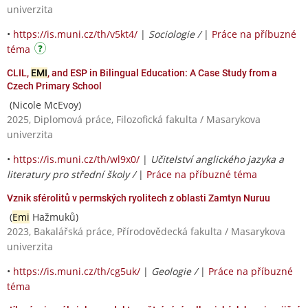
univerzita
•
https://is.muni.cz/th/v5kt4/
|
Sociologie /
|
Práce na příbuzné
téma
CLIL,
EMI
, and ESP in Bilingual Education: A Case Study from a
Czech Primary School
(Nicole McEvoy)
2025, Diplomová práce, Filozofická fakulta / Masarykova
univerzita
•
https://is.muni.cz/th/wl9x0/
|
Učitelství anglického jazyka a
literatury pro střední školy /
|
Práce na příbuzné téma
Vznik sférolitů v permských ryolitech z oblasti Zamtyn Nuruu
(
Emi
Hažmuků)
2023, Bakalářská práce, Přírodovědecká fakulta / Masarykova
univerzita
•
https://is.muni.cz/th/cg5uk/
|
Geologie /
|
Práce na příbuzné
téma