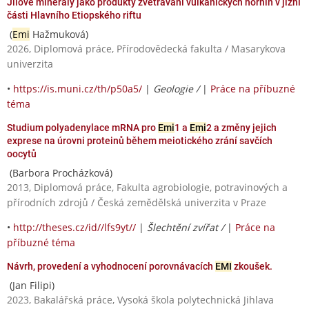
Jílové minerály jako produkty zvětrávání vulkanických hornin v jižní
části Hlavního Etiopského riftu
(
Emi
Hažmuková)
2026, Diplomová práce, Přírodovědecká fakulta / Masarykova
univerzita
•
https://is.muni.cz/th/p50a5/
|
Geologie /
|
Práce na příbuzné
téma
Studium polyadenylace mRNA pro
Emi
1 a
Emi
2 a změny jejich
exprese na úrovni proteinů během meiotického zrání savčích
oocytů
(Barbora Procházková)
2013, Diplomová práce, Fakulta agrobiologie, potravinových a
přírodních zdrojů / Česká zemědělská univerzita v Praze
•
http://theses.cz/id//lfs9yt//
|
Šlechtění zvířat /
|
Práce na
příbuzné téma
Návrh, provedení a vyhodnocení porovnávacích
EMI
zkoušek.
(Jan Filipi)
2023, Bakalářská práce, Vysoká škola polytechnická Jihlava