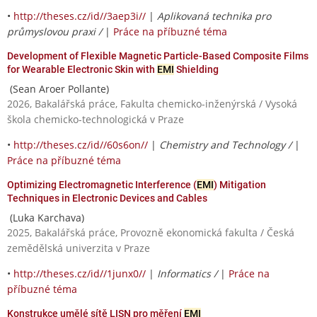
•
http://theses.cz/id//3aep3i//
|
Aplikovaná technika pro
průmyslovou praxi /
|
Práce na příbuzné téma
Development of Flexible Magnetic Particle-Based Composite Films
for Wearable Electronic Skin with
EMI
Shielding
(Sean Aroer Pollante)
2026, Bakalářská práce, Fakulta chemicko-inženýrská / Vysoká
škola chemicko-technologická v Praze
•
http://theses.cz/id//60s6on//
|
Chemistry and Technology /
|
Práce na příbuzné téma
Optimizing Electromagnetic Interference (
EMI
) Mitigation
Techniques in Electronic Devices and Cables
(Luka Karchava)
2025, Bakalářská práce, Provozně ekonomická fakulta / Česká
zemědělská univerzita v Praze
•
http://theses.cz/id//1junx0//
|
Informatics /
|
Práce na
příbuzné téma
Konstrukce umělé sítě LISN pro měření
EMI