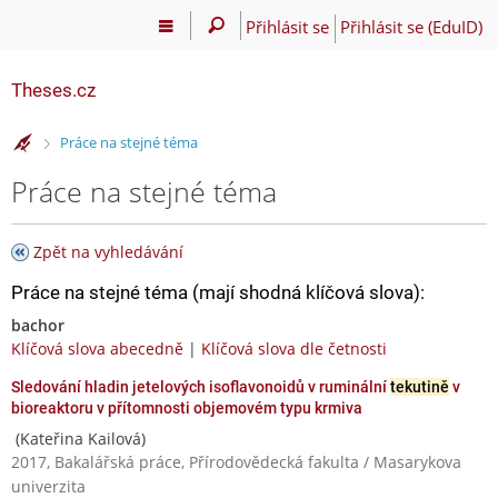
Přihlásit se
Přihlásit se (EduID)
Theses.cz
>
Práce na stejné téma
Práce na stejné téma
Zpět na vyhledávání
Práce na stejné téma (mají shodná klíčová slova):
bachor
Klíčová slova abecedně
|
Klíčová slova dle četnosti
Sledování hladin jetelových isoflavonoidů v ruminální
tekutině
v
bioreaktoru v přítomnosti objemovém typu krmiva
(Kateřina Kailová)
2017, Bakalářská práce, Přírodovědecká fakulta / Masarykova
univerzita