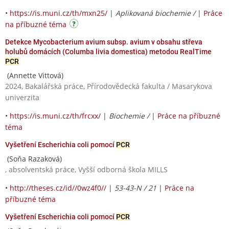
•
https://is.muni.cz/th/mxn25/
|
Aplikovaná biochemie /
|
Práce
na příbuzné téma
Detekce Mycobacterium avium subsp. avium v obsahu střeva
holubů domácích (Columba livia domestica) metodou RealTime
PCR
(Annette Vittová)
2024, Bakalářská práce, Přírodovědecká fakulta / Masarykova
univerzita
•
https://is.muni.cz/th/frcxx/
|
Biochemie /
|
Práce na příbuzné
téma
Vyšetření Escherichia coli pomocí
PCR
(Soňa Razaková)
, absolventská práce, Vyšší odborná škola MILLS
•
http://theses.cz/id//0wz4f0//
|
53-43-N / 21
|
Práce na
příbuzné téma
Vyšetření Escherichia coli pomocí
PCR