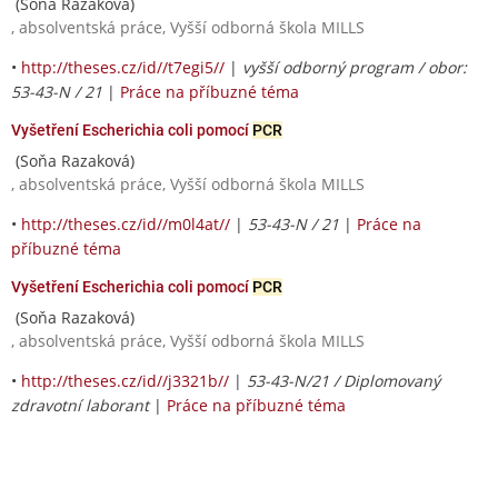
(Soňa Razaková)
, absolventská práce, Vyšší odborná škola MILLS
•
http://theses.cz/id//t7egi5//
|
vyšší odborný program / obor:
53-43-N / 21
|
Práce na příbuzné téma
Vyšetření Escherichia coli pomocí
PCR
(Soňa Razaková)
, absolventská práce, Vyšší odborná škola MILLS
•
http://theses.cz/id//m0l4at//
|
53-43-N / 21
|
Práce na
příbuzné téma
Vyšetření Escherichia coli pomocí
PCR
(Soňa Razaková)
, absolventská práce, Vyšší odborná škola MILLS
•
http://theses.cz/id//j3321b//
|
53-43-N/21 / Diplomovaný
zdravotní laborant
|
Práce na příbuzné téma