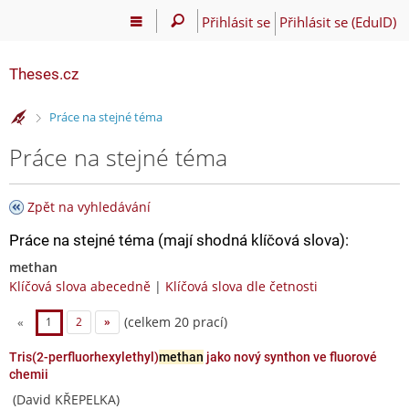
Přihlásit se
Přihlásit se (EduID)
Theses.cz
>
Práce na stejné téma
Práce na stejné téma
Zpět na vyhledávání
Práce na stejné téma (mají shodná klíčová slova):
methan
Klíčová slova abecedně
|
Klíčová slova dle četnosti
(celkem 20 prací)
«
1
2
»
Tris(2-perfluorhexylethyl)
methan
jako nový synthon ve fluorové
chemii
(David KŘEPELKA)