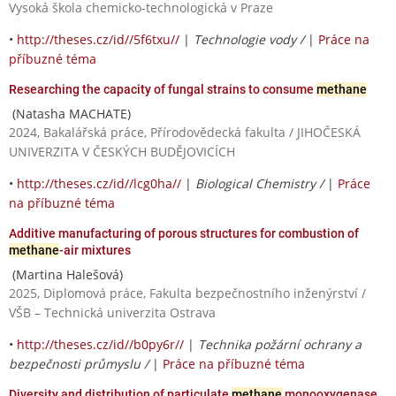
Vysoká škola chemicko-technologická v Praze
•
http://theses.cz/id//5f6txu//
|
Technologie vody /
|
Práce na
příbuzné téma
Researching the capacity of fungal strains to consume
methane
(Natasha MACHATE)
2024, Bakalářská práce, Přírodovědecká fakulta / JIHOČESKÁ
UNIVERZITA V ČESKÝCH BUDĚJOVICÍCH
•
http://theses.cz/id//lcg0ha//
|
Biological Chemistry /
|
Práce
na příbuzné téma
Additive manufacturing of porous structures for combustion of
methane
-air mixtures
(Martina Halešová)
2025, Diplomová práce, Fakulta bezpečnostního inženýrství /
VŠB – Technická univerzita Ostrava
•
http://theses.cz/id//b0py6r//
|
Technika požární ochrany a
bezpečnosti průmyslu /
|
Práce na příbuzné téma
Diversity and distribution of particulate
methane
monooxygenase