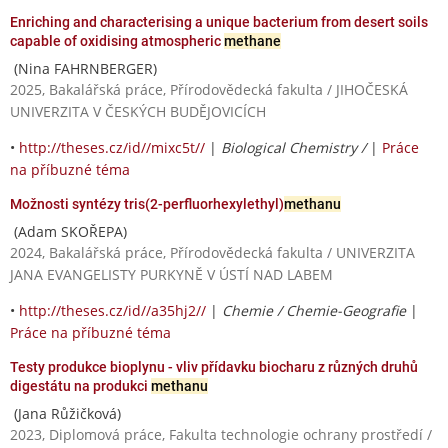
Enriching and characterising a unique bacterium from desert soils
capable of oxidising atmospheric
methane
(Nina FAHRNBERGER)
2025, Bakalářská práce, Přírodovědecká fakulta / JIHOČESKÁ
UNIVERZITA V ČESKÝCH BUDĚJOVICÍCH
•
http://theses.cz/id//mixc5t//
|
Biological Chemistry /
|
Práce
na příbuzné téma
Možnosti syntézy tris(2-perfluorhexylethyl)
methanu
(Adam SKOŘEPA)
2024, Bakalářská práce, Přírodovědecká fakulta / UNIVERZITA
JANA EVANGELISTY PURKYNĚ V ÚSTÍ NAD LABEM
•
http://theses.cz/id//a35hj2//
|
Chemie / Chemie-Geografie
|
Práce na příbuzné téma
Testy produkce bioplynu - vliv přídavku biocharu z různých druhů
digestátu na produkci
methanu
(Jana Růžičková)
2023, Diplomová práce, Fakulta technologie ochrany prostředí /