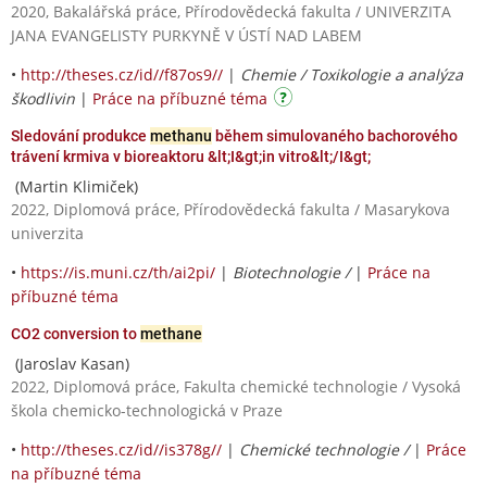
2020, Bakalářská práce, Přírodovědecká fakulta / UNIVERZITA
JANA EVANGELISTY PURKYNĚ V ÚSTÍ NAD LABEM
•
http://theses.cz/id//f87os9//
|
Chemie / Toxikologie a analýza
škodlivin
|
Práce na příbuzné téma
Sledování produkce
methanu
během simulovaného bachorového
trávení krmiva v bioreaktoru &lt;I&gt;in vitro&lt;/I&gt;
(Martin Klimiček)
2022, Diplomová práce, Přírodovědecká fakulta / Masarykova
univerzita
•
https://is.muni.cz/th/ai2pi/
|
Biotechnologie /
|
Práce na
příbuzné téma
CO2 conversion to
methane
(Jaroslav Kasan)
2022, Diplomová práce, Fakulta chemické technologie / Vysoká
škola chemicko-technologická v Praze
•
http://theses.cz/id//is378g//
|
Chemické technologie /
|
Práce
na příbuzné téma