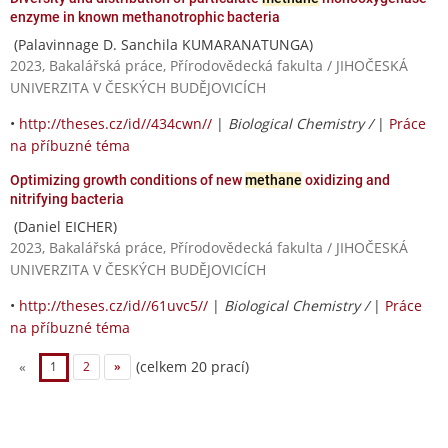
enzyme in known methanotrophic bacteria
(Palavinnage D. Sanchila KUMARANATUNGA)
2023, Bakalářská práce, Přírodovědecká fakulta / JIHOČESKÁ
UNIVERZITA V ČESKÝCH BUDĚJOVICÍCH
•
http://theses.cz/id//434cwn//
|
Biological Chemistry /
|
Práce
na příbuzné téma
Optimizing growth conditions of new
methane
oxidizing and
nitrifying bacteria
(Daniel EICHER)
2023, Bakalářská práce, Přírodovědecká fakulta / JIHOČESKÁ
UNIVERZITA V ČESKÝCH BUDĚJOVICÍCH
•
http://theses.cz/id//61uvc5//
|
Biological Chemistry /
|
Práce
na příbuzné téma
(celkem 20 prací)
«
1
2
»