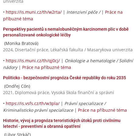
univerzita
•
https://is.muni.cz/th/w2rta/
|
Intenzivní péče /
|
Práce na
příbuzné téma
Perspektivy pacientů s nemalobuněčným karcinomem plic v době
personalizované onkologické léčby
(Monika Bratová)
2024, Disertační práce, Lékařská fakulta / Masarykova univerzita
•
https://is.muni.cz/th/qj0cj/
|
Onkologie a hematologie / Solidní
nádory
|
Práce na příbuzné téma
Politicko - bezpečnostní prognóza České republiky do roku 2035
(Ondřej Cón)
2021, Diplomová práce, Vysoká škola finanční a správní
•
https://is.vsfs.cz/th/w3pla/
|
Právní specializace /
Kriminalisticko právní specializace
|
Práce na příbuzné téma
Historie, vývoj a prognóza teroristických útoků proti civilnímu
letectví - preventivní a obranná opatření
(Libor Strkáč)