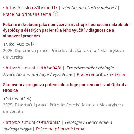
•
https://is.slu.cz/th/xned1/
|
Všeobecné ošetřovatelství /
|
Práce na příbuzné téma
Fekální mikrobiom jako neinvazivní nástroj k hodnocení mikrobiální
dysbiózy u dětských pacientů a jeho využití v diagnostice a
stanovení prognózy
(Nikol Vudiová)
2025, Diplomová práce, Přírodovědecká fakulta / Masarykova
univerzita
•
https://is.muni.cz/th/sd048/
|
Experimentální biologie
živočichů a imunologie / Fyziologie
|
Práce na příbuzné téma
Stanovení a prognóza potenciálu zdroje podzemních vod Oplatil a
Hrobice
(Petr Vaníček)
2025, Disertační práce, Přírodovědecká fakulta / Masarykova
univerzita
•
https://is.muni.cz/th/rbnkl/
|
Geologie / Geochemie a
hydrogeologie
|
Práce na příbuzné téma