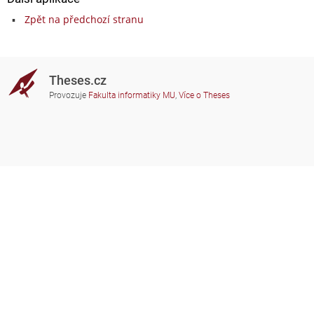
Zpět na předchozí stranu
Theses.cz
Provozuje
Fakulta informatiky MU
,
Více o Theses
Potřebujete poradit?
Zapojené školy
theses@fi.muni.cz
Správci zapojených škol
Nápověda
Soukromí
Často kladené dotazy
Přístupnost
Zobrazit klasickou verzi