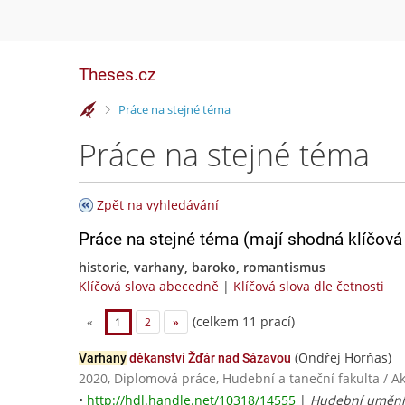
Theses.cz
>
Práce na stejné téma
Práce na stejné téma
Zpět na vyhledávání
Práce na stejné téma (mají shodná klíčová 
historie, varhany, baroko, romantismus
Klíčová slova abecedně
|
Klíčová slova dle četnosti
(celkem 11 prací)
«
1
2
»
(Ondřej Horňas)
Varhany
děkanství Žďár nad Sázavou
2020, Diplomová práce, Hudební a taneční fakulta / 
•
http://hdl.handle.net/10318/14555
|
Hudební umění