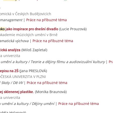
)
nomická v Českých Budějovicích
ní management
|
Práce na příbuzné téma
(Lucie Prouzová)
oko
jako inspirace pro dnešní divadlo
a akademie múzických umění v Brně
amatická výchova
|
Práce na příbuzné téma
(Miloš Zapletal)
tická analýza
va univerzita
umění a kultury / Teorie a dějiny filmu a audiovizuální kultury
|
Pr
(Jana PRESLOVÁ)
jepisu na ZŠ
DOČESKÁ UNIVERZITA V PLZNI
í školy / Dě-VV
|
Práce na příbuzné téma
(Monika Braunová)
kej sklenenej plastike.
va univerzita
y umění a kultury / Dějiny umění
|
Práce na příbuzné téma
Adéla Holanová)