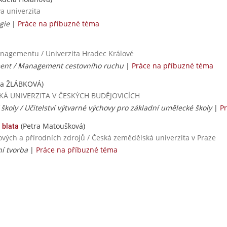
va univerzita
gie
|
Práce na příbuzné téma
managementu / Univerzita Hradec Králové
nt / Management cestovního ruchu
|
Práce na příbuzné téma
ka ŽLÁBKOVÁ)
ČESKÁ UNIVERZITA V ČESKÝCH BUDĚJOVICÍCH
í školy / Učitelství výtvarné výchovy pro základní umělecké školy
|
P
(Petra Matoušková)
 blata
ových a přírodních zdrojů / Česká zemědělská univerzita v Praze
ní tvorba
|
Práce na příbuzné téma