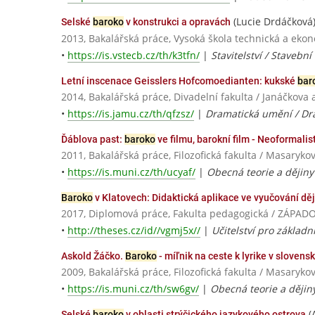
(Lucie Drdáčková
Selské
baroko
v konstrukci a opravách
2013, Bakalářská práce, Vysoká škola technická a eko
•
https://is.vstecb.cz/th/k3tfn/
|
Stavitelství / Staveb
Letní inscenace Geisslers Hofcomoedianten: kukské
bar
2014, Bakalářská práce, Divadelní fakulta / Janáčkov
•
https://is.jamu.cz/th/qfzsz/
|
Dramatická umění / Dr
Ďáblova past:
baroko
ve filmu, barokní film - Neoformalis
2011, Bakalářská práce, Filozofická fakulta / Masaryko
•
https://is.muni.cz/th/ucyaf/
|
Obecná teorie a dějiny 
Baroko
v Klatovech: Didaktická aplikace ve vyučování dě
2017, Diplomová práce, Fakulta pedagogická / ZÁPA
•
http://theses.cz/id//vgmj5x//
|
Učitelství pro základn
Askold Žáčko.
Baroko
- míľnik na ceste k lyrike v slovens
2009, Bakalářská práce, Filozofická fakulta / Masaryko
•
https://is.muni.cz/th/sw6gv/
|
Obecná teorie a dějin
(
Selské
baroko
v oblasti strýčického jazykového ostrova