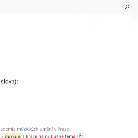
slova):
Akademie múzických umění v Praze
 /
Varhany
|
Práce na příbuzné téma