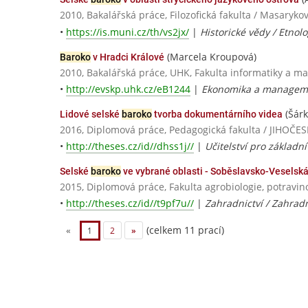
2010, Bakalářská práce, Filozofická fakulta / Masaryko
•
https://is.muni.cz/th/vs2jx/
|
Historické vědy / Etnolo
(Marcela Kroupová)
Baroko
v Hradci Králové
2010, Bakalářská práce, UHK, Fakulta informatiky a 
•
http://evskp.uhk.cz/eB1244
|
Ekonomika a manageme
(Šár
Lidové selské
baroko
tvorba dokumentárního videa
2016, Diplomová práce, Pedagogická fakulta / JIHO
•
http://theses.cz/id//dhss1j//
|
Učitelství pro základn
Selské
baroko
ve vybrané oblasti - Soběslavsko-Veselská
2015, Diplomová práce, Fakulta agrobiologie, potravin
•
http://theses.cz/id//t9pf7u//
|
Zahradnictví / Zahrad
(celkem 11 prací)
«
1
2
»