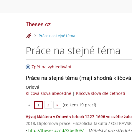
Theses.cz
>
Práce na stejné téma
Práce na stejné téma
Zpět na vyhledávání
Práce na stejné téma (mají shodná klíčová 
Orlová
Klíčová slova abecedně
|
Klíčová slova dle četnosti
(celkem 19 prací)
«
1
2
»
Vývoj kláštera v Orlové v letech 1227-1696 ve světle žal
2018, Diplomová práce, Filozofická fakulta / OSTRAV
•
http://theses.cz/id//3bef59//
|
Učitelství pro střední 