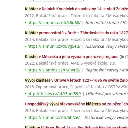
Klášter
v Dolních Kounicích do poloviny 14. století Založ
2012, Bakalářská práce, Filozofická fakulta / Masaryko
•
https://is.muni.cz/th/k8q68/
|
Humanitní studia / His
Klášter
premonstrátů v Brně – Zábrdovicích do roku 1327
2014, Bakalářská práce, Filozofická fakulta / Masaryko
•
https://is.muni.cz/th/vg5eu/
|
Historické vědy / Histo
(Jiří
Klášter
v Milevsku a jeho význam pro rozvoj regionu
2022, Bakalářská práce, AMBIS vysoká škola, a.s.
•
https://is.ambis.cz/th/nvrj5/
|
Regionální rozvoj / M
Vývoj kláštera
v Orlové v letech 1227-1696 ve světle žal
2018, Diplomová práce, Filozofická fakulta / OSTRAV
•
http://theses.cz/id//3bef59//
|
Učitelství pro střední 
Hospodářský
vývoj
břevnovského
kláštera
od založení do
2014, Bakalářská práce, Filozofická fakulta / Masaryko
•
https://is.muni.cz/th/ahfze/
|
Historické vědy / Histo
Kláštery
řádu sv. Františka v Jindřichově Hradci ve stře