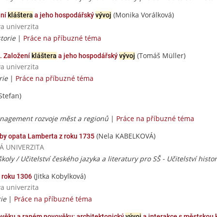
(Monika Vorálková)
ení
kláštera
a jeho hospodářský
vývoj
va univerzita
torie
|
Práce na příbuzné téma
(Tomáš Müller)
. Založení
kláštera
a jeho hospodářský
vývoj
va univerzita
rie
|
Práce na příbuzné téma
 Stefan)
anagement rozvoje měst a regionů
|
Práce na příbuzné téma
(Nela KABELKOVÁ)
oby opata Lamberta z roku 1735
SKÁ UNIVERZITA
školy / Učitelství českého jazyka a literatury pro SŠ - Učitelství histo
(Jitka Kobylková)
 roku 1306
va univerzita
rie
|
Práce na příbuzné téma
dověku a raném novověku: architektonický
vývoj
a interakce s městskou