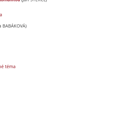
a
a BABÁKOVÁ)
né téma