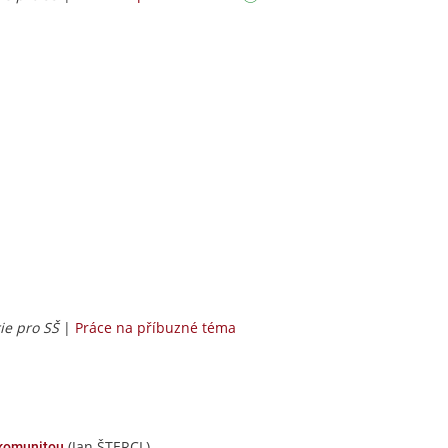
rie pro SŠ
|
Práce na příbuzné téma
(Jan ŠTERCL)
 komunitou