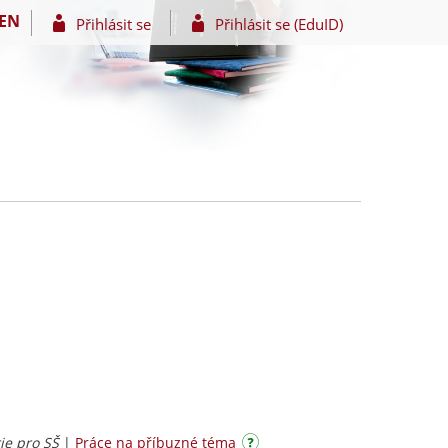
EN
Přihlásit se
Přihlásit se (EduID)
rie pro SŠ
|
Práce na příbuzné téma