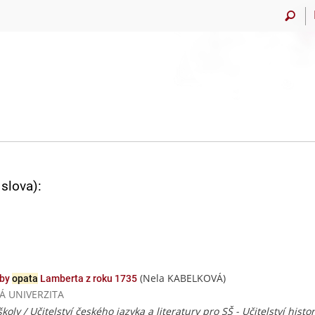
slova):
(Nela KABELKOVÁ)
oby
opata
Lamberta z roku 1735
SKÁ UNIVERZITA
školy / Učitelství českého jazyka a literatury pro SŠ - Učitelství histo