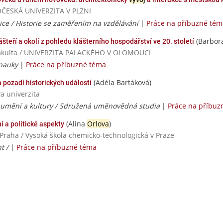
DOČESKÁ UNIVERZITA V PLZNI
ice / Historie se zaměřením na vzdělávání
|
Práce na příbuzné tém
(Barbor
šteří a okolí z pohledu klášterního hospodářství ve 20. století
á fakulta / UNIVERZITA PALACKÉHO V OLOMOUCI
 nauky
|
Práce na příbuzné téma
(Adéla Bartáková)
 pozadí historických událostí
va univerzita
y umění a kultury / Sdružená uměnovědná studia
|
Práce na příbuz
(Alina
Orlova
)
ní a politické aspekty
Praha / Vysoká škola chemicko-technologická v Praze
t /
|
Práce na příbuzné téma