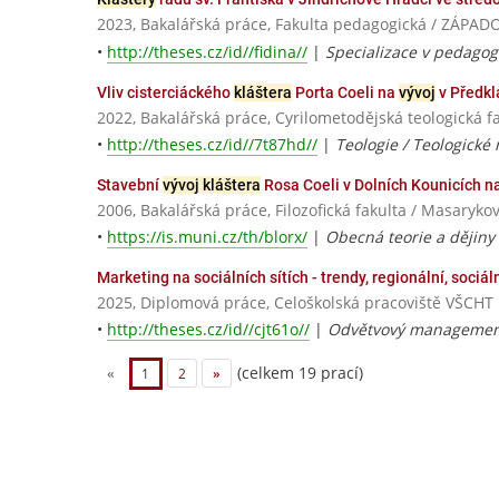
2023, Bakalářská práce, Fakulta pedagogická / ZÁPA
•
http://theses.cz/id//fidina//
|
Specializace v pedagog
Vliv cisterciáckého
kláštera
Porta Coeli na
vývoj
v Předklá
2022, Bakalářská práce, Cyrilometodějská teologick
•
http://theses.cz/id//7t87hd//
|
Teologie / Teologické
Stavební
vývoj kláštera
Rosa Coeli v Dolních Kounicích na
2006, Bakalářská práce, Filozofická fakulta / Masaryko
•
https://is.muni.cz/th/blorx/
|
Obecná teorie a dějin
Marketing na sociálních sítích - trendy, regionální, sociál
2025, Diplomová práce, Celoškolská pracoviště VŠCHT 
•
http://theses.cz/id//cjt61o//
|
Odvětvový managemen
(celkem 19 prací)
«
1
2
»