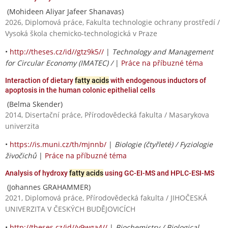
(Mohideen Aliyar Jafeer Shanavas)
2026, Diplomová práce, Fakulta technologie ochrany prostředí /
Vysoká škola chemicko-technologická v Praze
•
http://theses.cz/id//gtz9k5//
|
Technology and Management
for Circular Economy (IMATEC) /
|
Práce na příbuzné téma
Interaction of dietary
fatty acids
with endogenous inductors of
apoptosis in the human colonic epithelial cells
(Belma Skender)
2014, Disertační práce, Přírodovědecká fakulta / Masarykova
univerzita
•
https://is.muni.cz/th/mjnnb/
|
Biologie (čtyřleté) / Fyziologie
živočichů
|
Práce na příbuzné téma
Analysis of hydroxy
fatty acids
using GC-EI-MS and HPLC-ESI-MS
(Johannes GRAHAMMER)
2021, Diplomová práce, Přírodovědecká fakulta / JIHOČESKÁ
UNIVERZITA V ČESKÝCH BUDĚJOVICÍCH
•
http://theses.cz/id//y9wga4//
|
Biochemistry / Biological