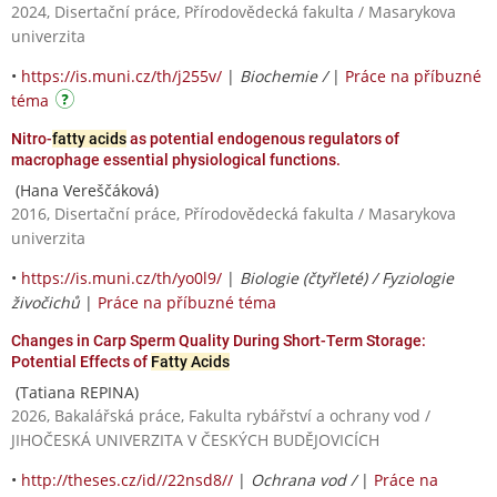
2024, Disertační práce, Přírodovědecká fakulta / Masarykova
univerzita
•
https://is.muni.cz/th/j255v/
|
Biochemie /
|
Práce na příbuzné
téma
Nitro-
fatty acids
as potential endogenous regulators of
macrophage essential physiological functions.
(Hana Vereščáková)
2016, Disertační práce, Přírodovědecká fakulta / Masarykova
univerzita
•
https://is.muni.cz/th/yo0l9/
|
Biologie (čtyřleté) / Fyziologie
živočichů
|
Práce na příbuzné téma
Changes in Carp Sperm Quality During Short-Term Storage:
Potential Effects of
Fatty Acids
(Tatiana REPINA)
2026, Bakalářská práce, Fakulta rybářství a ochrany vod /
JIHOČESKÁ UNIVERZITA V ČESKÝCH BUDĚJOVICÍCH
•
http://theses.cz/id//22nsd8//
|
Ochrana vod /
|
Práce na