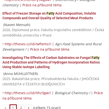
chemistry
|
Práce na příbuzné téma
Effect of Freezer Storage on
Fatty
Acid Composition, Volatile
Compounds and Overall Quality of Selected Meat Products
(Naomi Mensah)
2026, Diplomová práce, Fakulta tropického zemědělství / Česká
zemědělská univerzita v Praze
•
http://theses.cz/id//wftemz//
|
Agri-food Systems and Rural
Development /
|
Práce na příbuzné téma
Investigating The Effects of Carbon Substrates on Fungal
Fatty
Acid Production and Patterns of Hydrogen Incorporation Ratios
Using Stable Isotope Labelling
(Anna MÜHLLEITNER)
2025, Bakalářská práce, Přírodovědecká fakulta / JIHOČESKÁ
UNIVERZITA V ČESKÝCH BUDĚJOVICÍCH
•
http://theses.cz/id//thz3gw//
|
Biological Chemistry /
|
Práce
na příbuzné téma
(celkem 15 prací)
«
1
2
»