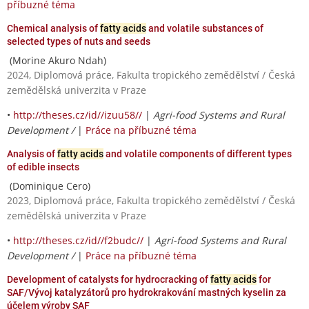
příbuzné téma
Chemical analysis of
fatty acids
and volatile substances of
selected types of nuts and seeds
(Morine Akuro Ndah)
2024, Diplomová práce, Fakulta tropického zemědělství / Česká
zemědělská univerzita v Praze
•
http://theses.cz/id//izuu58//
|
Agri-food Systems and Rural
Development /
|
Práce na příbuzné téma
Analysis of
fatty acids
and volatile components of different types
of edible insects
(Dominique Cero)
2023, Diplomová práce, Fakulta tropického zemědělství / Česká
zemědělská univerzita v Praze
•
http://theses.cz/id//f2budc//
|
Agri-food Systems and Rural
Development /
|
Práce na příbuzné téma
Development of catalysts for hydrocracking of
fatty acids
for
SAF/Vývoj katalyzátorů pro hydrokrakování mastných kyselin za
účelem výroby SAF