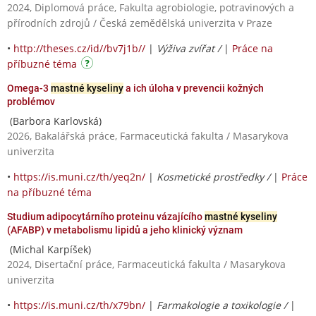
2024, Diplomová práce, Fakulta agrobiologie, potravinových a
přírodních zdrojů / Česká zemědělská univerzita v Praze
•
http://theses.cz/id//bv7j1b//
|
Výživa zvířat /
|
Práce na
příbuzné téma
Omega-3
mastné kyseliny
a ich úloha v prevencii kožných
problémov
(Barbora Karlovská)
2026, Bakalářská práce, Farmaceutická fakulta / Masarykova
univerzita
•
https://is.muni.cz/th/yeq2n/
|
Kosmetické prostředky /
|
Práce
na příbuzné téma
Studium adipocytárního proteinu vázajícího
mastné kyseliny
(AFABP) v metabolismu lipidů a jeho klinický význam
(Michal Karpíšek)
2024, Disertační práce, Farmaceutická fakulta / Masarykova
univerzita
•
https://is.muni.cz/th/x79bn/
|
Farmakologie a toxikologie /
|