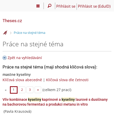
Přihlásit se
Přihlásit se (EduID)
Theses.cz
>
Práce na stejné téma
Práce na stejné téma
Zpět na vyhledávání
Práce na stejné téma (mají shodná klíčová slova):
mastne kyseliny
Klíčová slova abecedně
|
Klíčová slova dle četnosti
(celkem 27 prací)
«
1
2
3
»
Vliv kombinace
kyseliny
kaprinové a
kyseliny
laurové s dusičnany
na bachorovou fermentaci a produkci metanu in vitro
(Pavla Krausová)