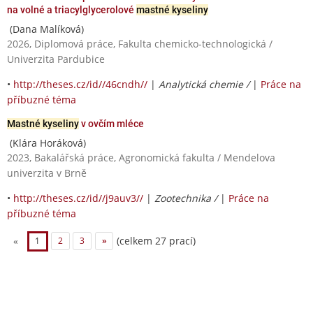
na volné a triacylglycerolové
mastné kyseliny
(Dana Malíková)
2026, Diplomová práce, Fakulta chemicko-technologická /
Univerzita Pardubice
•
http://theses.cz/id//46cndh//
|
Analytická chemie /
|
Práce na
příbuzné téma
Mastné kyseliny
v ovčím mléce
(Klára Horáková)
2023, Bakalářská práce, Agronomická fakulta / Mendelova
univerzita v Brně
•
http://theses.cz/id//j9auv3//
|
Zootechnika /
|
Práce na
příbuzné téma
(celkem 27 prací)
«
1
2
3
»