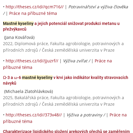
•
http://theses.cz/id//qcm716//
|
Potravinářství a výživa člověka
/
|
Práce na příbuzné téma
Mastné kyseliny
a jejich potenciál snižovat produkci metanu u
přežvýkavců
(Jana Kovářová)
2022, Diplomová práce, Fakulta agrobiologie, potravinových a
přírodních zdrojů / Česká zemědělská univerzita v Praze
•
http://theses.cz/id//jjuzrf//
|
Výživa zvířat /
|
Práce na
příbuzné téma
Ω-3 a ω-6
mastné kyseliny
v krvi jako indikátor kvality stravovacích
návyků
(Michaela Zlatohlávková)
2025, Bakalářská práce, Fakulta agrobiologie, potravinových a
přírodních zdrojů / Česká zemědělská univerzita v Praze
•
http://theses.cz/id//373v48//
|
Výživa a potraviny /
|
Práce na
příbuzné téma
Charakterizace lipidického složení arekových ořechů se zaměřením