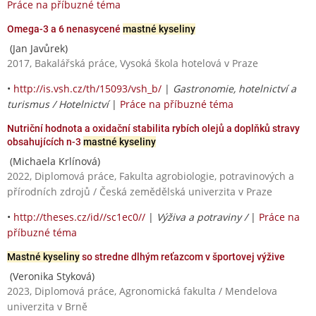
Práce na příbuzné téma
Omega-3 a 6 nenasycené
mastné kyseliny
(Jan Javůrek)
2017, Bakalářská práce, Vysoká škola hotelová v Praze
•
http://is.vsh.cz/th/15093/vsh_b/
|
Gastronomie, hotelnictví a
turismus / Hotelnictví
|
Práce na příbuzné téma
Nutriční hodnota a oxidační stabilita rybích olejů a doplňků stravy
obsahujících n-3
mastné kyseliny
(Michaela Krlínová)
2022, Diplomová práce, Fakulta agrobiologie, potravinových a
přírodních zdrojů / Česká zemědělská univerzita v Praze
•
http://theses.cz/id//sc1ec0//
|
Výživa a potraviny /
|
Práce na
příbuzné téma
Mastné kyseliny
so stredne dlhým reťazcom v športovej výžive
(Veronika Styková)
2023, Diplomová práce, Agronomická fakulta / Mendelova
univerzita v Brně