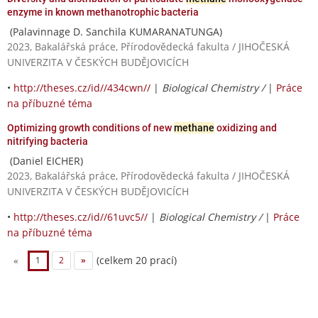
enzyme in known methanotrophic bacteria
(Palavinnage D. Sanchila KUMARANATUNGA)
2023, Bakalářská práce, Přírodovědecká fakulta / JIHOČESKÁ
UNIVERZITA V ČESKÝCH BUDĚJOVICÍCH
•
http://theses.cz/id//434cwn//
|
Biological Chemistry /
|
Práce
na příbuzné téma
Optimizing growth conditions of new
methane
oxidizing and
nitrifying bacteria
(Daniel EICHER)
2023, Bakalářská práce, Přírodovědecká fakulta / JIHOČESKÁ
UNIVERZITA V ČESKÝCH BUDĚJOVICÍCH
•
http://theses.cz/id//61uvc5//
|
Biological Chemistry /
|
Práce
na příbuzné téma
(celkem 20 prací)
«
1
2
»