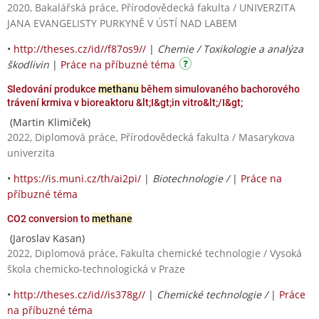
2020, Bakalářská práce, Přírodovědecká fakulta / UNIVERZITA
JANA EVANGELISTY PURKYNĚ V ÚSTÍ NAD LABEM
•
http://theses.cz/id//f87os9//
|
Chemie / Toxikologie a analýza
škodlivin
|
Práce na příbuzné téma
Sledování produkce
methanu
během simulovaného bachorového
trávení krmiva v bioreaktoru &lt;I&gt;in vitro&lt;/I&gt;
(Martin Klimiček)
2022, Diplomová práce, Přírodovědecká fakulta / Masarykova
univerzita
•
https://is.muni.cz/th/ai2pi/
|
Biotechnologie /
|
Práce na
příbuzné téma
CO2 conversion to
methane
(Jaroslav Kasan)
2022, Diplomová práce, Fakulta chemické technologie / Vysoká
škola chemicko-technologická v Praze
•
http://theses.cz/id//is378g//
|
Chemické technologie /
|
Práce
na příbuzné téma