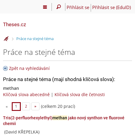
Přihlásit se
Přihlásit se (EduID)
Theses.cz
>
Práce na stejné téma
Práce na stejné téma
Zpět na vyhledávání
Práce na stejné téma (mají shodná klíčová slova):
methan
Klíčová slova abecedně
|
Klíčová slova dle četnosti
(celkem 20 prací)
«
1
2
»
Tris(2-perfluorhexylethyl)
methan
jako nový synthon ve fluorové
chemii
(David KŘEPELKA)