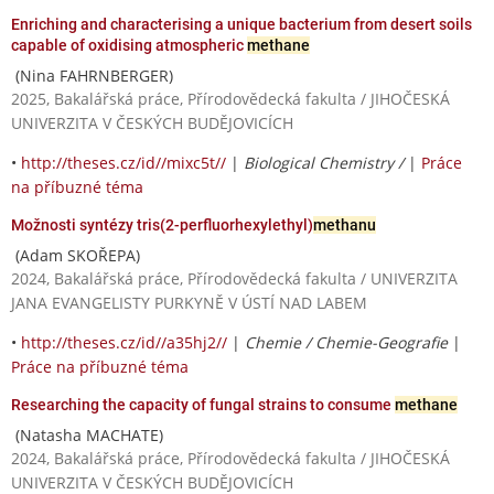
Enriching and characterising a unique bacterium from desert soils
capable of oxidising atmospheric
methane
(Nina FAHRNBERGER)
2025, Bakalářská práce, Přírodovědecká fakulta / JIHOČESKÁ
UNIVERZITA V ČESKÝCH BUDĚJOVICÍCH
•
http://theses.cz/id//mixc5t//
|
Biological Chemistry /
|
Práce
na příbuzné téma
Možnosti syntézy tris(2-perfluorhexylethyl)
methanu
(Adam SKOŘEPA)
2024, Bakalářská práce, Přírodovědecká fakulta / UNIVERZITA
JANA EVANGELISTY PURKYNĚ V ÚSTÍ NAD LABEM
•
http://theses.cz/id//a35hj2//
|
Chemie / Chemie-Geografie
|
Práce na příbuzné téma
Researching the capacity of fungal strains to consume
methane
(Natasha MACHATE)
2024, Bakalářská práce, Přírodovědecká fakulta / JIHOČESKÁ
UNIVERZITA V ČESKÝCH BUDĚJOVICÍCH