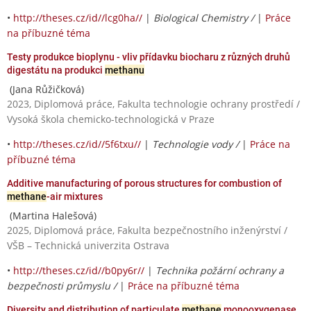
•
http://theses.cz/id//lcg0ha//
|
Biological Chemistry /
|
Práce
na příbuzné téma
Testy produkce bioplynu - vliv přídavku biocharu z různých druhů
digestátu na produkci
methanu
(Jana Růžičková)
2023, Diplomová práce, Fakulta technologie ochrany prostředí /
Vysoká škola chemicko-technologická v Praze
•
http://theses.cz/id//5f6txu//
|
Technologie vody /
|
Práce na
příbuzné téma
Additive manufacturing of porous structures for combustion of
methane
-air mixtures
(Martina Halešová)
2025, Diplomová práce, Fakulta bezpečnostního inženýrství /
VŠB – Technická univerzita Ostrava
•
http://theses.cz/id//b0py6r//
|
Technika požární ochrany a
bezpečnosti průmyslu /
|
Práce na příbuzné téma
Diversity and distribution of particulate
methane
monooxygenase