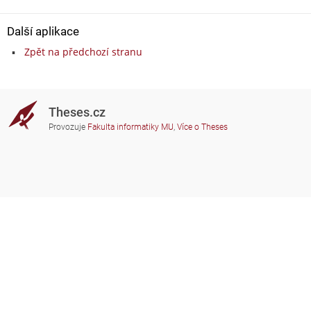
Další aplikace
Zpět na předchozí stranu
Theses.cz
Provozuje
Fakulta informatiky MU
,
Více o Theses
Potřebujete poradit?
Zapojené školy
theses@fi.muni.cz
Správci zapojených škol
Nápověda
Soukromí
Často kladené dotazy
Přístupnost