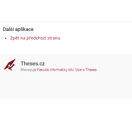
Další aplikace
Zpět na předchozí stranu
Theses.cz
Provozuje
Fakulta informatiky MU
,
Více o Theses
Potřebujete poradit?
Zapojené školy
theses@fi.muni.cz
Správci zapojených škol
Nápověda
Soukromí