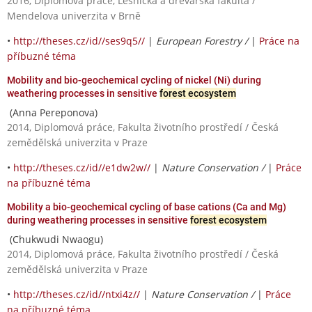
2016, Diplomová práce, Lesnická a dřevařská fakulta /
Mendelova univerzita v Brně
•
http://theses.cz/id//ses9q5//
|
European Forestry /
|
Práce na
příbuzné téma
Mobility and bio-geochemical cycling of nickel (Ni) during
weathering processes in sensitive
forest ecosystem
(Anna Pereponova)
2014, Diplomová práce, Fakulta životního prostředí / Česká
zemědělská univerzita v Praze
•
http://theses.cz/id//e1dw2w//
|
Nature Conservation /
|
Práce
na příbuzné téma
Mobility a bio-geochemical cycling of base cations (Ca and Mg)
during weathering processes in sensitive
forest ecosystem
(Chukwudi Nwaogu)
2014, Diplomová práce, Fakulta životního prostředí / Česká
zemědělská univerzita v Praze
•
http://theses.cz/id//ntxi4z//
|
Nature Conservation /
|
Práce
na příbuzné téma