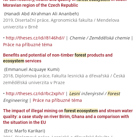
Moravian region of the Czech Republic
(Hanadi Abd Alrahman Ali Ananbeh)
2019, Disertační práce, Agronomická fakulta / Mendelova
univerzita v Brně
•
http://theses.cz/id//8146hd//
|
Chemie / Zemědělská chemie
|
Práce na příbuzné téma
Benefits and potential of non-timber
forest
products and
ecosystem
services
(Emmanuel Acquaye Kumi)
2018, Diplomová práce, Fakulta lesnická a dřevařská / Česká
zemědělská univerzita v Praze
•
http://theses.cz/id//bc2xph//
|
Lesní
inženýrství /
Forest
Engineering
|
Práce na příbuzné téma
The impact of illegal mining on
forest ecosystem
and stream water
quality: a case study on river Birim, Ghana and a comparison with
the situation in the EU
(Eric Marfo Karikari)