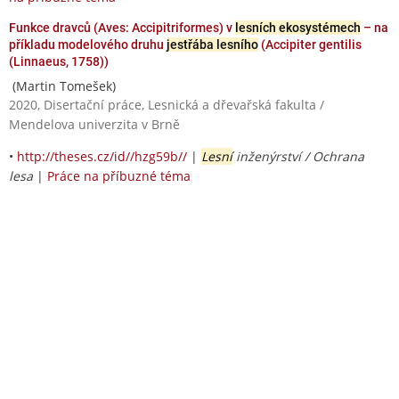
Funkce dravců (Aves: Accipitriformes) v
lesních ekosystémech
– na
příkladu modelového druhu
jestřába lesního
(Accipiter gentilis
(Linnaeus, 1758))
(Martin Tomešek)
2020, Disertační práce, Lesnická a dřevařská fakulta /
Mendelova univerzita v Brně
•
http://theses.cz/id//hzg59b//
|
Lesní
inženýrství / Ochrana
lesa
|
Práce na příbuzné téma