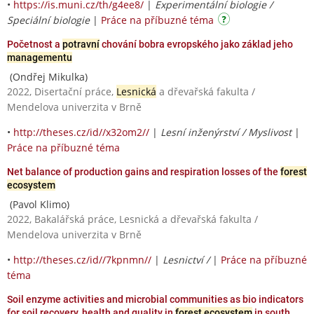
•
https://is.muni.cz/th/g4ee8/
|
Experimentální biologie /
Speciální biologie
|
Práce na příbuzné téma
Početnost a
potravní
chování bobra evropského jako základ jeho
managementu
(Ondřej Mikulka)
2022, Disertační práce,
Lesnická
a dřevařská fakulta /
Mendelova univerzita v Brně
•
http://theses.cz/id//x32om2//
|
Lesní inženýrství / Myslivost
|
Práce na příbuzné téma
Net balance of production gains and respiration losses of the
forest
ecosystem
(Pavol Klimo)
2022, Bakalářská práce, Lesnická a dřevařská fakulta /
Mendelova univerzita v Brně
•
http://theses.cz/id//7kpnmn//
|
Lesnictví /
|
Práce na příbuzné
téma
Soil enzyme activities and microbial communities as bio indicators
for soil recovery, health and quality in
forest ecosystem
in south