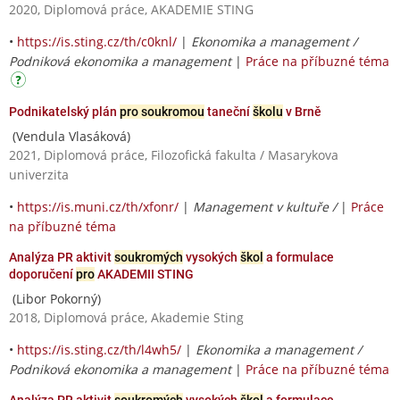
2020, Diplomová práce, AKADEMIE STING
•
https://is.sting.cz/th/c0knl/
|
Ekonomika a management /
Podniková ekonomika a management
|
Práce na příbuzné téma
Podnikatelský plán
pro soukromou
taneční
školu
v Brně
(Vendula Vlasáková)
2021, Diplomová práce, Filozofická fakulta / Masarykova
univerzita
•
https://is.muni.cz/th/xfonr/
|
Management v kultuře /
|
Práce
na příbuzné téma
Analýza PR aktivit
soukromých
vysokých
škol
a formulace
doporučení
pro
AKADEMII STING
(Libor Pokorný)
2018, Diplomová práce, Akademie Sting
•
https://is.sting.cz/th/l4wh5/
|
Ekonomika a management /
Podniková ekonomika a management
|
Práce na příbuzné téma
Analýza PR aktivit
soukromých
vysokých
škol
a formulace