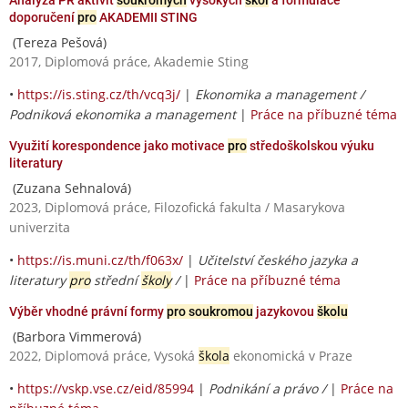
doporučení
pro
AKADEMII STING
(Tereza Pešová)
2017, Diplomová práce, Akademie Sting
•
https://is.sting.cz/th/vcq3j/
|
Ekonomika a management /
Podniková ekonomika a management
|
Práce na příbuzné téma
Využití korespondence jako motivace
pro
středoškolskou výuku
literatury
(Zuzana Sehnalová)
2023, Diplomová práce, Filozofická fakulta / Masarykova
univerzita
•
https://is.muni.cz/th/f063x/
|
Učitelství českého jazyka a
literatury
pro
střední
školy
/
|
Práce na příbuzné téma
Výběr vhodné právní formy
pro soukromou
jazykovou
školu
(Barbora Vimmerová)
2022, Diplomová práce, Vysoká
škola
ekonomická v Praze
•
https://vskp.vse.cz/eid/85994
|
Podnikání a právo /
|
Práce na