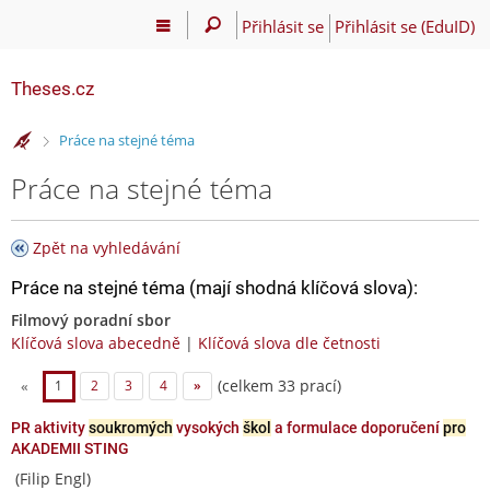
Přihlásit se
Přihlásit se (EduID)
Theses.cz
>
Práce na stejné téma
Práce na stejné téma
Zpět na vyhledávání
Práce na stejné téma (mají shodná klíčová slova):
Filmový poradní sbor
Klíčová slova abecedně
|
Klíčová slova dle četnosti
(celkem 33 prací)
«
1
2
3
4
»
PR aktivity
soukromých
vysokých
škol
a formulace doporučení
pro
AKADEMII STING
(Filip Engl)