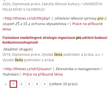
2026, Diplomová práce, Fakulta tělesné kultury / UNIVERZITA
PALACKÉHO V OLOMOUCI
•
http://theses.cz/id//t9cjdq//
|
Učitelství tělesné výchovy
pro
2.
stupeň ZŠ a SŠ a ochrana obyvatelstva /
|
Práce na příbuzné
téma
Formulace marketingové strategie organizace
pro
udržení budoucí
konkurenceschopnosti
(Vladimír Dragon)
2018, Diplomová práce, Vysoká
škola
podnikání a práva, a.s. /
Vysoká
škola
podnikání a práva
•
http://theses.cz/id//t2ouan//
|
Ekonomika a management /
Podnikání
|
Práce na příbuzné téma
(celkem 33 prací)
«
1
2
3
4
»