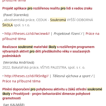
příbuzné téma
Projekt aplikace
pro
rozšířenou realitu
pro
lidi s vadou zraku
(Pavel Starenko)
, absolventská práce, CEDUK -
Soukromá
VYŠŠÍ ODBORNÁ
ŠKOLA
spol. s r.o.
•
http://theses.cz/id//wciew4//
|
Projektové řízení /
|
Práce na
příbuzné téma
Realizace
soukromé
mateřské
školy
s rozšířeným programem
výtvarných aktivit
pro
děti předškolního věku v současných
podmínkách
(Veronika Andrlová)
2022, Bakalářská práce, VŠTVS PALESTRA, spol. s r. o.
•
http://theses.cz/id//lk5n8g//
|
Tělesná výchova a sport /
|
Práce na příbuzné téma
Plnění doporučení
pro
pohybovou aktivitu u žáků střední
soukromé
školy
v Prostějově - projev behaviorální dimenze pohybové
gramotnosti
(Jan KALMÁR)