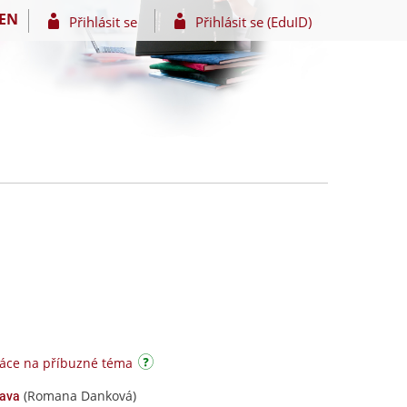
EN
Přihlásit se
Přihlásit se (EduID)
áce na příbuzné téma
(Romana Danková)
rava