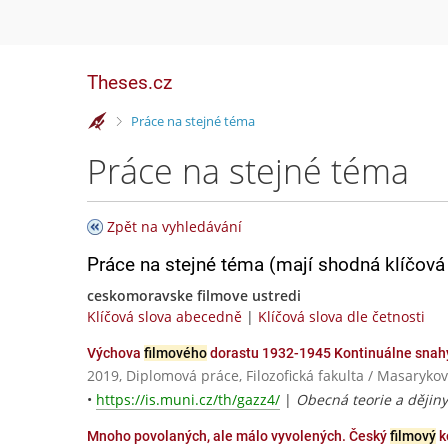
Theses.cz
>
Práce na stejné téma
Práce na stejné téma
Zpět na vyhledávání
Práce na stejné téma (mají shodná klíčová 
ceskomoravske filmove ustredi
Klíčová slova abecedně
|
Klíčová slova dle četnosti
Výchova
filmového
dorastu 1932-1945 Kontinuálne sna
2019, Diplomová práce, Filozofická fakulta / Masarykov
•
https://is.muni.cz/th/gazz4/
|
Obecná teorie a dějiny
Mnoho povolaných, ale málo vyvolených. Český
filmový
k