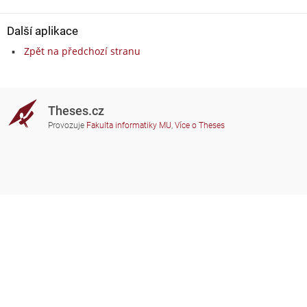
Další aplikace
Zpět na předchozí stranu
Theses.cz
Provozuje
Fakulta informatiky MU
,
Více o Theses
Potřebujete poradit?
Zapojené školy
theses@fi.muni.cz
Správci zapojených škol
Nápověda
Soukromí
Často kladené dotazy
Přístupnost