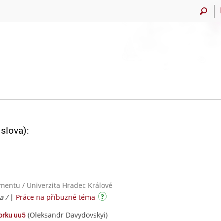
slova):
mentu / Univerzita Hradec Králové
a /
|
Práce na příbuzné téma
(Oleksandr Davydovskyi)
orku uu5