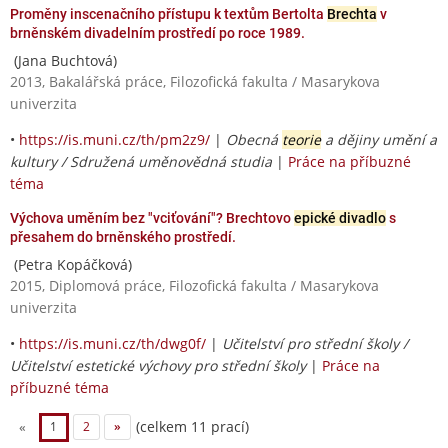
Proměny inscenačního přístupu k textům Bertolta
Brechta
v
brněnském divadelním prostředí po roce 1989.
(Jana Buchtová)
2013, Bakalářská práce, Filozofická fakulta / Masarykova
univerzita
•
https://is.muni.cz/th/pm2z9/
|
Obecná
teorie
a dějiny umění a
kultury / Sdružená uměnovědná studia
|
Práce na příbuzné
téma
Výchova uměním bez "vciťování"? Brechtovo
epické divadlo
s
přesahem do brněnského prostředí.
(Petra Kopáčková)
2015, Diplomová práce, Filozofická fakulta / Masarykova
univerzita
•
https://is.muni.cz/th/dwg0f/
|
Učitelství pro střední školy /
Učitelství estetické výchovy pro střední školy
|
Práce na
příbuzné téma
(celkem 11 prací)
«
1
2
»