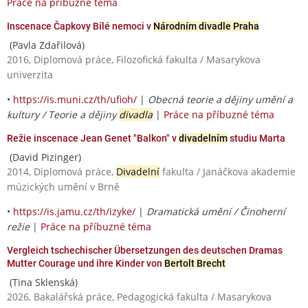
Práce na příbuzné téma
Inscenace Čapkovy Bílé nemoci v
Národním divadle Praha
(Pavla Zdařilová)
2016, Diplomová práce, Filozofická fakulta / Masarykova
univerzita
•
https://is.muni.cz/th/ufioh/
|
Obecná teorie a dějiny umění a
kultury / Teorie a dějiny
divadla
|
Práce na příbuzné téma
Režie inscenace Jean Genet "Balkon" v
divadelním
studiu Marta
(David Pizinger)
2014, Diplomová práce,
Divadelní
fakulta / Janáčkova akademie
múzických umění v Brně
•
https://is.jamu.cz/th/izyke/
|
Dramatická umění / Činoherní
režie
|
Práce na příbuzné téma
Vergleich tschechischer Übersetzungen des deutschen Dramas
Mutter Courage und ihre Kinder von
Bertolt Brecht
(Tina Sklenská)
2026, Bakalářská práce, Pedagogická fakulta / Masarykova