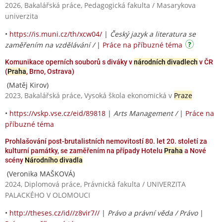
2026, Bakalářská práce, Pedagogická fakulta / Masarykova
univerzita
•
https://is.muni.cz/th/xcw04/
|
Český jazyk a literatura se
zaměřením na vzdělávání /
|
Práce na příbuzné téma
Komunikace operních souborů s diváky v
národních divadlech
v ČR
(
Praha
, Brno, Ostrava)
(Matěj Kirov)
2023, Bakalářská práce, Vysoká škola ekonomická v
Praze
•
https://vskp.vse.cz/eid/89818
|
Arts Management /
|
Práce na
příbuzné téma
Prohlašování post-brutalistních nemovitostí 80. let 20. století za
kulturní památky, se zaměřením na případy Hotelu
Praha
a Nové
scény
Národního divadla
(Veronika MAŠKOVÁ)
2024, Diplomová práce, Právnická fakulta / UNIVERZITA
PALACKÉHO V OLOMOUCI
•
http://theses.cz/id//z8vir7//
|
Právo a právní věda / Právo
|