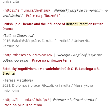
univerzita
•
https://is.muni.cz/th/ehsas/
|
Německý jazyk se zaměřením na
vzdělávání /
|
Práce na příbuzné téma
British Epic Theatre and the Influence of
Bertolt Brecht
on British
Drama
(Taťána Činovcová)
2016, Bakalářská práce, Fakulta filozofická / Univerzita
Pardubice
•
http://theses.cz/id//252wu2//
|
Filologie / Anglický jazyk pro
odbornou praxi
|
Práce na příbuzné téma
Estetický kognitivismus v divadelních hrách G. E. Lessinga a B.
Brechta
(Tereza Matulová)
2021, Diplomová práce, Filozofická fakulta / Masarykova
univerzita
•
https://is.muni.cz/th/idfpc/
|
Estetika a kulturní studia /
|
Práce na příbuzné téma