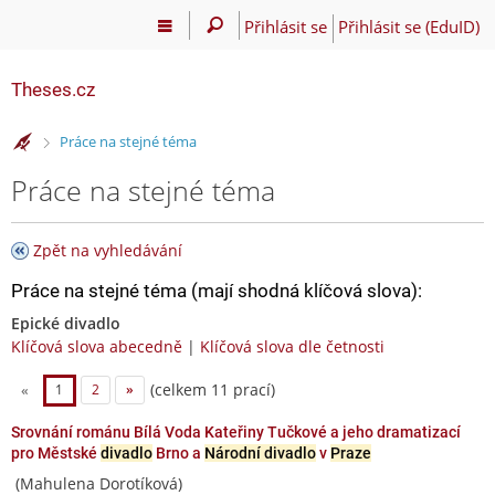
Přihlásit se
Přihlásit se (EduID)
Theses.cz
>
Práce na stejné téma
Práce na stejné téma
Zpět na vyhledávání
Práce na stejné téma (mají shodná klíčová slova):
Epické divadlo
Klíčová slova abecedně
|
Klíčová slova dle četnosti
(celkem 11 prací)
«
1
2
»
Srovnání románu Bílá Voda Kateřiny Tučkové a jeho dramatizací
pro Městské
divadlo
Brno a
Národní divadlo
v
Praze
(Mahulena Dorotíková)