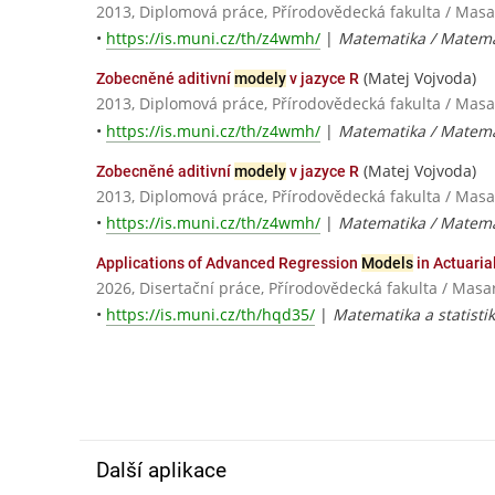
2013, Diplomová práce, Přírodovědecká fakulta / Masa
•
https://is.muni.cz/th/z4wmh/
|
Matematika / Matema
(Matej Vojvoda)
Zobecněné aditivní
modely
v jazyce R
2013, Diplomová práce, Přírodovědecká fakulta / Masa
•
https://is.muni.cz/th/z4wmh/
|
Matematika / Matema
(Matej Vojvoda)
Zobecněné aditivní
modely
v jazyce R
2013, Diplomová práce, Přírodovědecká fakulta / Masa
•
https://is.muni.cz/th/z4wmh/
|
Matematika / Matema
Applications of Advanced Regression
Models
in Actuari
2026, Disertační práce, Přírodovědecká fakulta / Masa
•
https://is.muni.cz/th/hqd35/
|
Matematika a statisti
Další aplikace