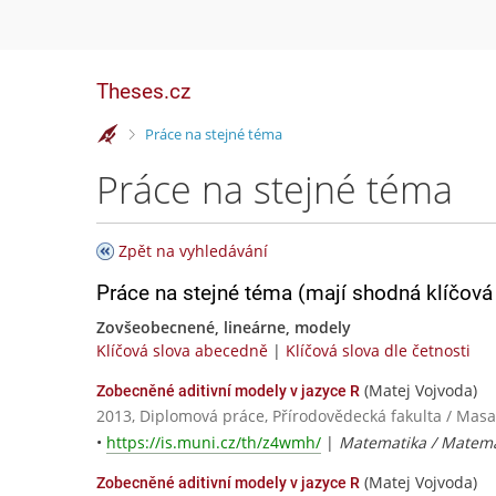
Theses.cz
>
Práce na stejné téma
Práce na stejné téma
Zpět na vyhledávání
Práce na stejné téma (mají shodná klíčová 
Zovšeobecnené, lineárne, modely
Klíčová slova abecedně
|
Klíčová slova dle četnosti
(Matej Vojvoda)
Zobecněné aditivní modely v jazyce R
2013, Diplomová práce, Přírodovědecká fakulta / Masa
•
https://is.muni.cz/th/z4wmh/
|
Matematika / Matema
(Matej Vojvoda)
Zobecněné aditivní modely v jazyce R