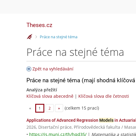
Theses.cz
>
Práce na stejné téma
Práce na stejné téma
Zpět na vyhledávání
Práce na stejné téma (mají shodná klíčová 
Analýza přežití
Klíčová slova abecedně
|
Klíčová slova dle četnosti
(celkem 15 prací)
«
1
2
»
Applications of Advanced Regression
Models
in Actuari
2026, Disertační práce, Přírodovědecká fakulta / Masa
•
https://is.muni.cz/th/hqd35/
|
Matematika a statisti