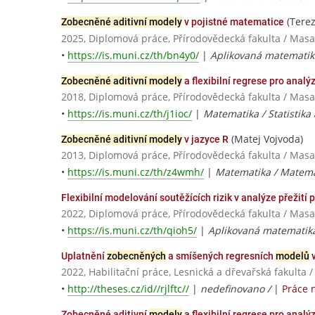
(Tere
Zobecněné aditivní modely
v pojistné matematice
2025, Diplomová práce, Přírodovědecká fakulta / Masa
•
https://is.muni.cz/th/bn4y0/
|
Aplikovaná matematika
Zobecněné aditivní modely
a flexibilní regrese pro analýz
2018, Diplomová práce, Přírodovědecká fakulta / Masa
•
https://is.muni.cz/th/j1ioc/
|
Matematika / Statistika
(Matej Vojvoda)
Zobecněné aditivní modely
v jazyce R
2013, Diplomová práce, Přírodovědecká fakulta / Masa
•
https://is.muni.cz/th/z4wmh/
|
Matematika / Matema
Flexibilní modelování soutěžících rizik v analýze přežití
2022, Diplomová práce, Přírodovědecká fakulta / Masa
•
https://is.muni.cz/th/qioh5/
|
Aplikovaná matematika 
Uplatnění
zobecněných
a smíšených regresních
modelů
v
2022, Habilitační práce, Lesnická a dřevařská fakulta 
•
http://theses.cz/id//rjlftc//
|
nedefinovano /
|
Práce 
Zobecněné aditivní
modely
a flexibilní regrese pro analýz