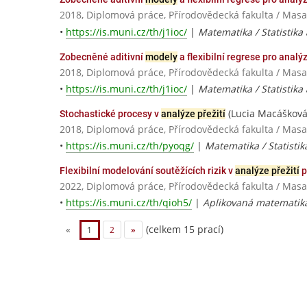
2018, Diplomová práce, Přírodovědecká fakulta / Masa
•
https://is.muni.cz/th/j1ioc/
|
Matematika / Statistika
Zobecněné aditivní
modely
a flexibilní regrese pro analýz
2018, Diplomová práce, Přírodovědecká fakulta / Masa
•
https://is.muni.cz/th/j1ioc/
|
Matematika / Statistika
(Lucia Macášková
Stochastické procesy v
analýze přežití
2018, Diplomová práce, Přírodovědecká fakulta / Masa
•
https://is.muni.cz/th/pyoqg/
|
Matematika / Statistik
Flexibilní modelování soutěžících rizik v
analýze přežití
p
2022, Diplomová práce, Přírodovědecká fakulta / Masa
•
https://is.muni.cz/th/qioh5/
|
Aplikovaná matematika 
(celkem 15 prací)
«
1
2
»