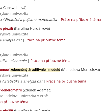
za Ganswohlová)
rykova univerzita
 / Finanční a pojistná matematika
|
Práce na příbuzné téma
(Karolína Hurdálková)
u přežití
rykova univerzita
 a analýza dat
|
Práce na příbuzné téma
rykova univerzita
tika - ekonomie
|
Práce na příbuzné téma
(Moncoľová Moncoľová)
 pomocí
zobecněných aditivních modelů
rykova univerzita
/ Statistika a analýza dat
|
Práce na příbuzné téma
(Zdeněk Adamec)
 dendrometrii
/ Mendelova univerzita v Brně
na příbuzné téma
(Karolína Hurdálková)
u přežití