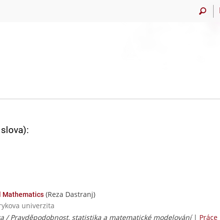
slova):
(Reza Dastranj)
al Mathematics
rykova univerzita
ka / Pravděpodobnost, statistika a matematické modelování
|
Práce