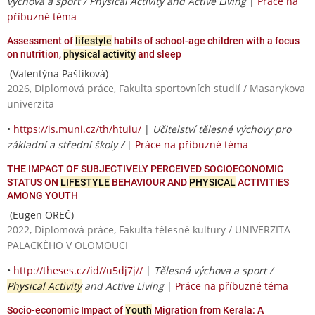
výchova a sport / Physical Activity and Active Living
|
Práce na
příbuzné téma
Assessment of
lifestyle
habits of school-age children with a focus
on nutrition,
physical activity
and sleep
(Valentýna Paštiková)
2026, Diplomová práce, Fakulta sportovních studií / Masarykova
univerzita
•
https://is.muni.cz/th/htuiu/
|
Učitelství tělesné výchovy pro
základní a střední školy /
|
Práce na příbuzné téma
THE IMPACT OF SUBJECTIVELY PERCEIVED SOCIOECONOMIC
STATUS ON
LIFESTYLE
BEHAVIOUR AND
PHYSICAL
ACTIVITIES
AMONG YOUTH
(Eugen OREČ)
2022, Diplomová práce, Fakulta tělesné kultury / UNIVERZITA
PALACKÉHO V OLOMOUCI
•
http://theses.cz/id//u5dj7j//
|
Tělesná výchova a sport /
Physical Activity
and Active Living
|
Práce na příbuzné téma
Socio-economic Impact of
Youth
Migration from Kerala: A