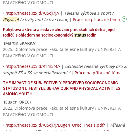
PALACKÉHO V OLOMOUCI
•
http://theses.cz/id//u5dj7j//
|
Tělesná výchova a sport /
Physical
Activity and Active Living
|
Práce na příbuzné téma
Pohybová aktivita a sedavé chování předškolních dětí a jejich
rodičů s ohledem na socioekonomický
status
rodin
(Martin SKARKA)
2025, Diplomová práce, Fakulta tělesné kultury / UNIVERZITA
PALACKÉHO V OLOMOUCI
•
http://theses.cz/id//frm3f4//
|
Učitelství tělesné výchovy pro 2.
stupeň ZŠ a SŠ se specializacemi /
|
Práce na příbuzné téma
THE IMPACT OF SUBJECTIVELY PERCEIVED SOCIOECONOMIC
STATUS ON LIFESTYLE BEHAVIOUR AND PHYSICAL ACTIVITIES
AMONG YOUTH
(Eugen OREČ)
2022, Diplomová práce, Fakulta tělesné kultury / UNIVERZITA
PALACKÉHO V OLOMOUCI
•
http://theses.cz/id//u5dj7j/Eugen_Orec_Thesis.pdf/
|
Tělesná