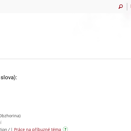
slova):
Obzhorina)
í
ion /
|
Práce na příbuzné téma