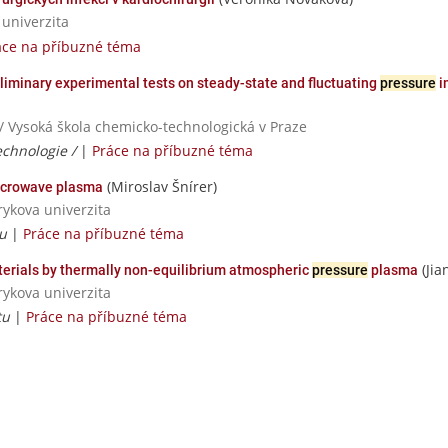
 univerzita
áce na příbuzné téma
liminary experimental tests on steady-state and fluctuating
pressure
i
/ Vysoká škola chemicko-technologická v Praze
echnologie /
|
Práce na příbuzné téma
(Miroslav Šnírer)
crowave plasma
rykova univerzita
tu
|
Práce na příbuzné téma
(Jia
aterials by thermally non-equilibrium atmospheric
pressure
plasma
rykova univerzita
tu
|
Práce na příbuzné téma