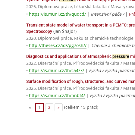
2026, Diplomová práce, Lékařská fakulta / Masarykova
•
https://is.muni.cz/th/qudcd/
|
Intenzivní péče /
|
Pr
Transient state model of water transport in a PEMFC: pre
(Jan Šnajdr)
Spectroscopy
2020, Diplomová práce, Fakulta chemické technologie 
•
http://theses.cz/id//pg7osh//
|
Chemie a chemické t
Diagnostics and applications of atmospheric
pressure
mi
2022, Disertační práce, Přírodovědecká fakulta / Masa
•
https://is.muni.cz/th/ca4zk/
|
Fyzika / Fyzika plazma
Surface modification of rough, structured, and curved m
2025, Disertační práce, Přírodovědecká fakulta / Masa
•
https://is.muni.cz/th/nnbf4/
|
Fyzika / Fyzika plazma
(celkem 15 prací)
«
1
2
»