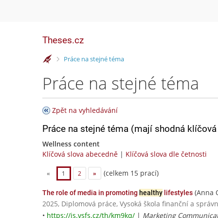
Theses.cz
>
Práce na stejné téma
Práce na stejné téma
Zpět na vyhledávání
Práce na stejné téma (mají shodná klíčová 
Wellness content
Klíčová slova abecedně
|
Klíčová slova dle četnosti
(celkem 15 prací)
«
1
2
»
(Anna 
The role of media in promoting
healthy
lifestyles
2025, Diplomová práce, Vysoká škola finanční a správn
•
https://is.vsfs.cz/th/km9kq/
|
Marketing Communicat