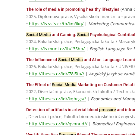
(Anna 
The role of media in promoting healthy lifestyles
2025, Diplomová práce, Vysoká škola finanční a správn
•
https://is.vsfs.cz/th/km9kq/
|
Marketing Communicat
Social Media
and Gaming:
Social
Psychological Contribut
2024, Bakalářská práce, Pedagogická fakulta / Masaryk
•
https://is.muni.cz/th/f35hp/
|
English Language for 
The Influence of
Social Media
and AI on Language Learn
2026, Bakalářská práce, Pedagogická fakulta / UNI
•
http://theses.cz/id//78l5ta//
|
Anglický jazyk se zam
The Effect of
Social Media
Marketing on Customer Relat
2022, Disertační práce, Ekonomická fakulta / Technická
•
http://theses.cz/id//kqhcgs//
|
Economics and Mana
Detection of artifacts in arterial blood
pressure
and intra
, Disertační práce, Fakulta biomedicínského inženýrstv
•
http://theses.cz/id//qvnnud//
|
Biomedical Engineer
Využití Negative
Pressure
Wound Therapy v prevenci chiru