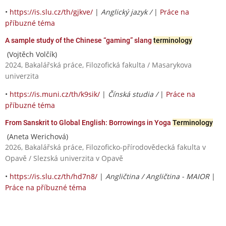
•
https://is.slu.cz/th/gjkve/
|
Anglický jazyk /
|
Práce na
příbuzné téma
A sample study of the Chinese “gaming” slang
terminology
(Vojtěch Volčík)
2024, Bakalářská práce, Filozofická fakulta / Masarykova
univerzita
•
https://is.muni.cz/th/k9sik/
|
Čínská studia /
|
Práce na
příbuzné téma
From Sanskrit to Global English: Borrowings in Yoga
Terminology
(Aneta Werichová)
2026, Bakalářská práce, Filozoficko-přírodovědecká fakulta v
Opavě / Slezská univerzita v Opavě
•
https://is.slu.cz/th/hd7n8/
|
Angličtina / Angličtina - MAIOR
|
Práce na příbuzné téma