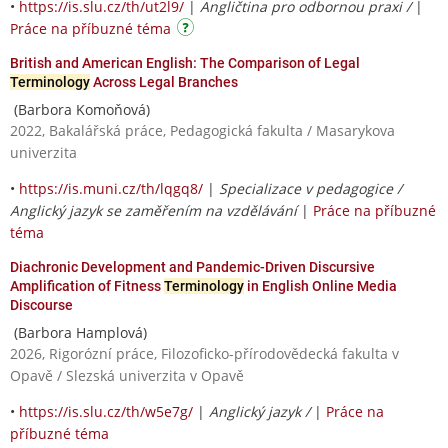
•
https://is.slu.cz/th/ut2l9/
|
Angličtina pro odbornou praxi /
|
Práce na příbuzné téma
British and American English: The Comparison of Legal
Terminology
Across Legal Branches
(Barbora Komoňová)
2022, Bakalářská práce, Pedagogická fakulta / Masarykova
univerzita
•
https://is.muni.cz/th/lqgq8/
|
Specializace v pedagogice /
Anglický jazyk se zaměřením na vzdělávání
|
Práce na příbuzné
téma
Diachronic Development and Pandemic-Driven Discursive
Amplification of Fitness
Terminology
in English Online Media
Discourse
(Barbora Hamplová)
2026, Rigorózní práce, Filozoficko-přírodovědecká fakulta v
Opavě / Slezská univerzita v Opavě
•
https://is.slu.cz/th/w5e7g/
|
Anglický jazyk /
|
Práce na
příbuzné téma