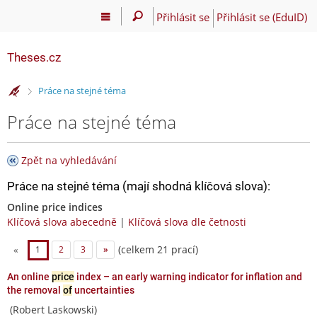
Přihlásit se
Přihlásit se (EduID)
Theses.cz
>
Práce na stejné téma
Práce na stejné téma
Zpět na vyhledávání
Práce na stejné téma (mají shodná klíčová slova):
Online price indices
Klíčová slova abecedně
|
Klíčová slova dle četnosti
(celkem 21 prací)
«
1
2
3
»
An online
price
index – an early warning indicator for inflation and
the removal
of
uncertainties
(Robert Laskowski)