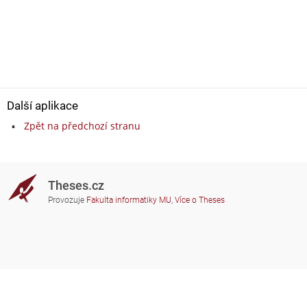
Další aplikace
Zpět na předchozí stranu
Theses.cz
Provozuje
Fakulta informatiky MU
,
Více o Theses
Potřebujete poradit?
Zapojené školy
theses@fi.muni.cz
Správci zapojených škol