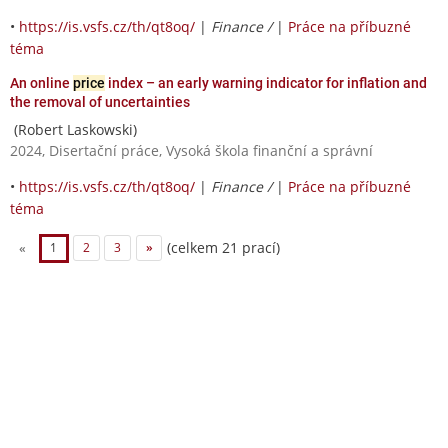
•
https://is.vsfs.cz/th/qt8oq/
|
Finance /
|
Práce na příbuzné
téma
An online
price
index – an early warning indicator for inflation and
the removal of uncertainties
(Robert Laskowski)
2024, Disertační práce, Vysoká škola finanční a správní
•
https://is.vsfs.cz/th/qt8oq/
|
Finance /
|
Práce na příbuzné
téma
(celkem 21 prací)
«
1
2
3
»