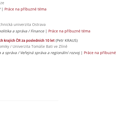
aze
/
|
Práce na příbuzné téma
chnická univerzita Ostrava
litika a správa / Finance
|
Práce na příbuzné téma
(Petr KRAUS)
ch krajích ČR za posledních 10 let
iky / Univerzita Tomáše Bati ve Zlíně
 a správa / Veřejná správa a regionální rozvoj
|
Práce na příbuzné