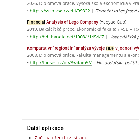
2026, Diplomová práce, Vysoká škola ekonomická v Pr
•
https://vskp.vse.cz/eid/99322
|
Finanční inženýrství 
(Yaoyao Guo)
Financial
Analysis of Lego Company
2019, Bakalářská práce, Ekonomická fakulta / VŠB – Te
•
http://hdl.handle.net/10084/145447
|
Hospodářská po
Komparativní regionální analýza vývoje
HDP
v jednotlivý
2008, Diplomová práce, Fakulta managementu a ekonom
•
http://theses.cz/id//3wdam5//
|
Hospodářská politika
Další aplikace
Zpět na předchozí stranu