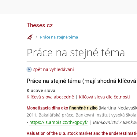
Theses.cz
>
Práce na stejné téma
Práce na stejné téma
Zpět na vyhledávání
Práce na stejné téma (mají shodná klíčová 
Kľúčové slová
Klíčová slova abecedně
|
Klíčová slova dle četnosti
(Martina Nedavašk
Monetizacia dlhu ako
finančné riziko
2011, Bakalářská práce, Bankovní institut vysoká škola
•
https://is.ambis.cz/th/qpqyf/
|
Bankovnictví / Bank
Valuation of the U.S. stock market and the underestimat