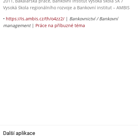
2011, Bakalářská práce, Bankovní institut vysoká škola SK /
Vysoká škola regionálního rozvoje a Bankovní institut – AMBIS
•
https://is.ambis.cz/th/o4zz2/
|
Bankovnictví / Bankovní
management
|
Práce na příbuzné téma
Další aplikace