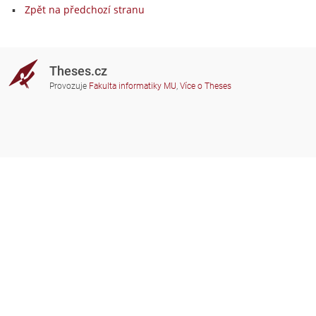
Zpět na předchozí stranu
Theses.cz
Provozuje
Fakulta informatiky MU
,
Více o Theses
Potřebujete poradit?
Zapojené školy
theses@fi.muni.cz
Správci zapojených škol
Nápověda
Soukromí
Často kladené dotazy
Přístupnost
Zobrazit klasickou verzi