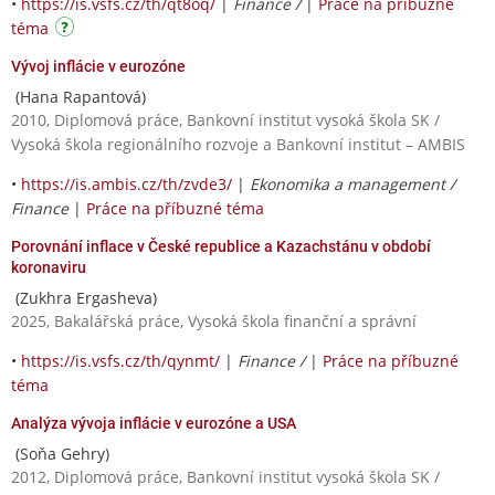
•
https://is.vsfs.cz/th/qt8oq/
|
Finance /
|
Práce na příbuzné
téma
Vývoj inflácie v eurozóne
(Hana Rapantová)
2010, Diplomová práce, Bankovní institut vysoká škola SK /
Vysoká škola regionálního rozvoje a Bankovní institut – AMBIS
•
https://is.ambis.cz/th/zvde3/
|
Ekonomika a management /
Finance
|
Práce na příbuzné téma
Porovnání inflace v České republice a Kazachstánu v období
koronaviru
(Zukhra Ergasheva)
2025, Bakalářská práce, Vysoká škola finanční a správní
•
https://is.vsfs.cz/th/qynmt/
|
Finance /
|
Práce na příbuzné
téma
Analýza vývoja inflácie v eurozóne a USA
(Soňa Gehry)
2012, Diplomová práce, Bankovní institut vysoká škola SK /