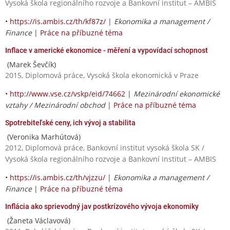
Vysoká škola regionálního rozvoje a Bankovní institut – AMBIS
•
https://is.ambis.cz/th/kf87z/
|
Ekonomika a management /
Finance
|
Práce na příbuzné téma
Inflace v americké ekonomice - měření a vypovídací schopnost
(Marek Ševčík)
2015, Diplomová práce, Vysoká škola ekonomická v Praze
•
http://www.vse.cz/vskp/eid/74662
|
Mezinárodní ekonomické
vztahy / Mezinárodní obchod
|
Práce na příbuzné téma
Spotrebiteľské ceny, ich vývoj a stabilita
(Veronika Marhútová)
2012, Diplomová práce, Bankovní institut vysoká škola SK /
Vysoká škola regionálního rozvoje a Bankovní institut – AMBIS
•
https://is.ambis.cz/th/vjzzu/
|
Ekonomika a management /
Finance
|
Práce na příbuzné téma
Inflácia ako sprievodný jav postkrízového vývoja ekonomiky
(Žaneta Václavová)