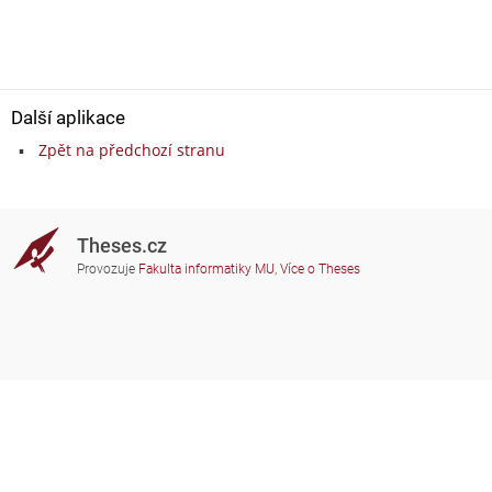
Další aplikace
Zpět na předchozí stranu
Theses.cz
Provozuje
Fakulta informatiky MU
,
Více o Theses
Potřebujete poradit?
Zapojené školy
theses@fi.muni.cz
Správci zapojených škol
Nápověda
Soukromí