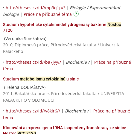
•
http://theses.cz/id//mp9q1p//
|
Biologie / Experimentální
biologie
|
Práce na příbuzné téma
Studium hypotetické cytokinindehydrogenasy bakterie
Nostoc
7120
(Veronika Smékalová)
2010, Diplomová práce, Přírodovědecká fakulta / Univerzita
Palackého
•
http://theses.cz/id//ba7jyy//
|
Biochemie /
|
Práce na příbuzné
téma
Studium
metabolismu cytokininů
u sinic
(Helena DOBIÁŠOVÁ)
2011, Bakalářská práce, Přírodovědecká fakulta / UNIVERZITA
PALACKÉHO V OLOMOUCI
•
http://theses.cz/id//v8kir6//
|
Biochemie /
|
Práce na příbuzné
téma
Klonování a exprese genu tRNA-isopentenyltransferasy ze sinice
Nostoc
PCC 7120