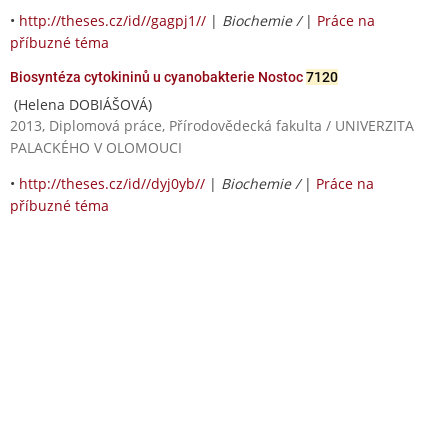
•
http://theses.cz/id//gagpj1//
|
Biochemie /
|
Práce na
příbuzné téma
Biosyntéza cytokininů u cyanobakterie Nostoc
7120
(Helena DOBIÁŠOVÁ)
2013, Diplomová práce, Přírodovědecká fakulta / UNIVERZITA
PALACKÉHO V OLOMOUCI
•
http://theses.cz/id//dyj0yb//
|
Biochemie /
|
Práce na
příbuzné téma