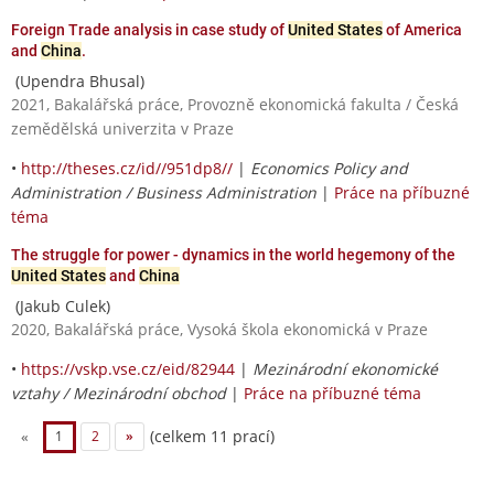
Foreign Trade analysis in case study of
United States
of America
and
China
.
(Upendra Bhusal)
2021, Bakalářská práce, Provozně ekonomická fakulta / Česká
zemědělská univerzita v Praze
•
http://theses.cz/id//951dp8//
|
Economics Policy and
Administration / Business Administration
|
Práce na příbuzné
téma
The struggle for power - dynamics in the world hegemony of the
United States
and
China
(Jakub Culek)
2020, Bakalářská práce, Vysoká škola ekonomická v Praze
•
https://vskp.vse.cz/eid/82944
|
Mezinárodní ekonomické
vztahy / Mezinárodní obchod
|
Práce na příbuzné téma
(celkem 11 prací)
«
1
2
»