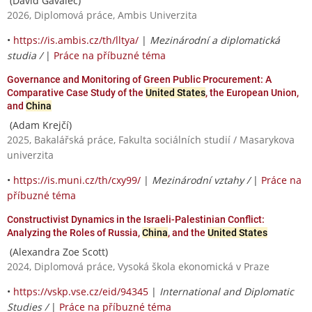
(Dávid Gavalec)
2026, Diplomová práce, Ambis Univerzita
•
https://is.ambis.cz/th/lltya/
|
Mezinárodní a diplomatická
studia /
|
Práce na příbuzné téma
Governance and Monitoring of Green Public Procurement: A
Comparative Case Study of the
United States
, the European Union,
and
China
(Adam Krejčí)
2025, Bakalářská práce, Fakulta sociálních studií / Masarykova
univerzita
•
https://is.muni.cz/th/cxy99/
|
Mezinárodní vztahy /
|
Práce na
příbuzné téma
Constructivist Dynamics in the Israeli-Palestinian Conflict:
Analyzing the Roles of Russia,
China
, and the
United States
(Alexandra Zoe Scott)
2024, Diplomová práce, Vysoká škola ekonomická v Praze
•
https://vskp.vse.cz/eid/94345
|
International and Diplomatic
Studies /
|
Práce na příbuzné téma