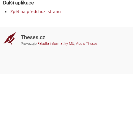
Další aplikace
Zpět na předchozí stranu
Theses.cz
Provozuje
Fakulta informatiky MU
,
Více o Theses
Potřebujete poradit?
Zapojené školy
theses@fi.muni.cz
Správci zapojených škol
Nápověda
Soukromí
Často kladené dotazy
Přístupnost
Zobrazit klasickou verzi