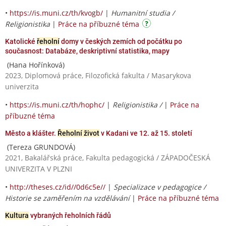
•
https://is.muni.cz/th/kvogb/
|
Humanitní studia /
Religionistika
|
Práce na příbuzné téma
Katolické
řeholní
domy v českých zemích od počátku po
současnost: Databáze, deskriptivní statistika, mapy
(Hana Hořínková)
2023, Diplomová práce, Filozofická fakulta / Masarykova
univerzita
•
https://is.muni.cz/th/hophc/
|
Religionistika /
|
Práce na
příbuzné téma
Město a klášter.
Řeholní život
v Kadani ve 12. až 15. století
(Tereza GRUNDOVÁ)
2021, Bakalářská práce, Fakulta pedagogická / ZÁPADOČESKÁ
UNIVERZITA V PLZNI
•
http://theses.cz/id//0d6c5e//
|
Specializace v pedagogice /
Historie se zaměřením na vzdělávání
|
Práce na příbuzné téma
Kultura
vybraných řeholních řádů