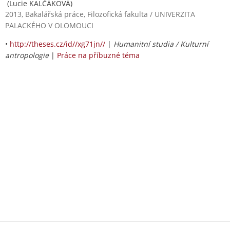
(Lucie KALČÁKOVÁ)
2013, Bakalářská práce, Filozofická fakulta / UNIVERZITA
PALACKÉHO V OLOMOUCI
•
http://theses.cz/id//xg71jn//
|
Humanitní studia / Kulturní
antropologie
|
Práce na příbuzné téma