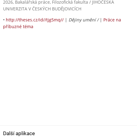
2026, Bakalářská práce, Filozofická fakulta / JIHOČESKÁ
UNIVERZITA V ČESKÝCH BUDĚJOVICÍCH
•
http://theses.cz/id//tjg5mq//
|
Dějiny umění /
|
Práce na
příbuzné téma
Další aplikace