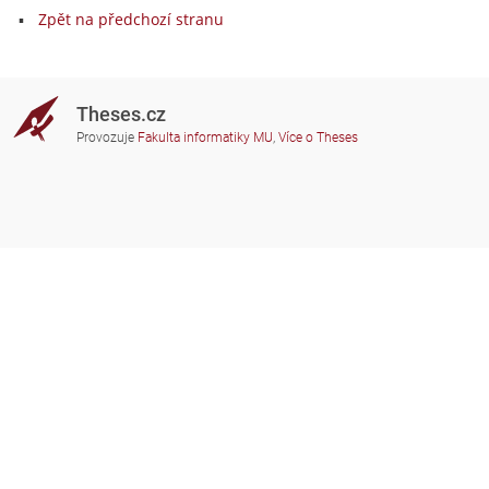
Zpět na předchozí stranu
Theses.cz
Provozuje
Fakulta informatiky MU
,
Více o Theses
Potřebujete poradit?
Zapojené školy
theses@fi.muni.cz
Správci zapojených škol
Nápověda
Soukromí
Často kladené dotazy
Přístupnost
Zobrazit klasickou verzi