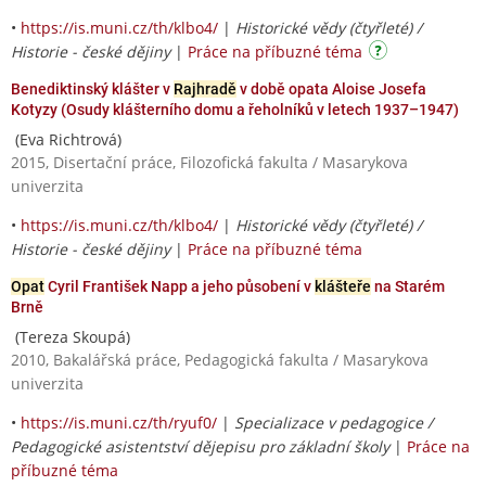
•
https://is.muni.cz/th/klbo4/
|
Historické vědy (čtyřleté) /
Historie - české dějiny
|
Práce na příbuzné téma
Benediktinský klášter v
Rajhradě
v době opata Aloise Josefa
Kotyzy (Osudy klášterního domu a řeholníků v letech 1937–1947)
(Eva Richtrová)
2015, Disertační práce, Filozofická fakulta / Masarykova
univerzita
•
https://is.muni.cz/th/klbo4/
|
Historické vědy (čtyřleté) /
Historie - české dějiny
|
Práce na příbuzné téma
Opat
Cyril František Napp a jeho působení v
klášteře
na Starém
Brně
(Tereza Skoupá)
2010, Bakalářská práce, Pedagogická fakulta / Masarykova
univerzita
•
https://is.muni.cz/th/ryuf0/
|
Specializace v pedagogice /
Pedagogické asistentství dějepisu pro základní školy
|
Práce na
příbuzné téma