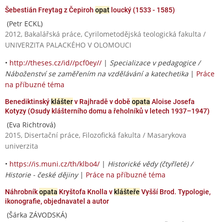
Šebestián Freytag z Čepiroh
opat
loucký (1533 - 1585)
(Petr ECKL)
2012, Bakalářská práce, Cyrilometodějská teologická fakulta /
UNIVERZITA PALACKÉHO V OLOMOUCI
•
http://theses.cz/id//pcf0ey//
|
Specializace v pedagogice /
Náboženství se zaměřením na vzdělávání a katechetika
|
Práce
na příbuzné téma
Benediktinský
klášter
v Rajhradě v době
opata
Aloise Josefa
Kotyzy (Osudy klášterního domu a řeholníků v letech 1937–1947)
(Eva Richtrová)
2015, Disertační práce, Filozofická fakulta / Masarykova
univerzita
•
https://is.muni.cz/th/klbo4/
|
Historické vědy (čtyřleté) /
Historie - české dějiny
|
Práce na příbuzné téma
Náhrobník
opata
Kryštofa Knolla v
klášteře
Vyšší Brod. Typologie,
ikonografie, objednavatel a autor
(Šárka ZÁVODSKÁ)